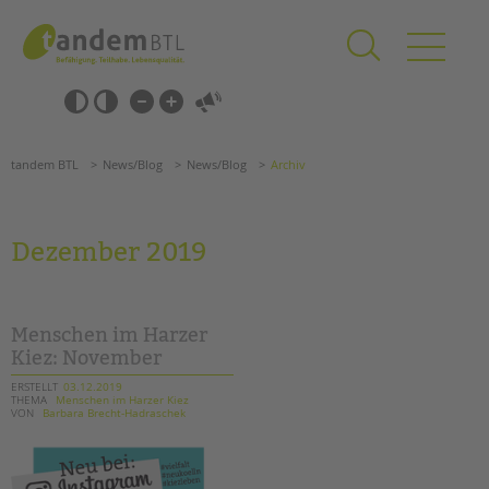
Zum
Navigation
Inhalt
überspringen
springen
Navigation
Barrierefrei-
überspringen
Einstellungen
überspringen
ANGEBOTE
tandem BTL
News/Blog
News/Blog
Archiv
KITA & FRÜHE HILFEN
SCHULE & GANZTAG
Dezember 2019
Grundschulen
Oberschulen
Förderzentren
Menschen im Harzer
Kollegs
Kiez: November
EFöB
ERSTELLT
03.12.2019
THEMA
Menschen im Harzer Kiez
Schulbezogene Sozialarbeit
VON
Barbara Brecht-Hadraschek
Tagesgruppen
HILFEN ZUR ERZIEHUNG
Suchen