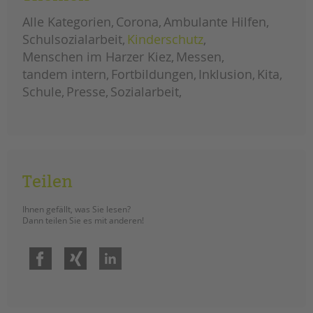
tandem international
Alle Kategorien
Corona
Ambulante Hilfen
KARRIERE
Schulsozialarbeit
Kinderschutz
Stellenangebote
Menschen im Harzer Kiez
Messen
tandem als Arbeitgeberin
tandem intern
Fortbildungen
Inklusion
Kita
Schule
Presse
Sozialarbeit
NEWS/BLOG
unkuerzbar
Briefe an Kai
PRESSE
Teilen
Magazin
Ihnen gefällt, was Sie lesen?
KONTAKT
Dann teilen Sie es mit anderen!
Impressum
Facebook
Xing
LinkedIn
Datenschutz
Hinweisgebersystem
Intranet