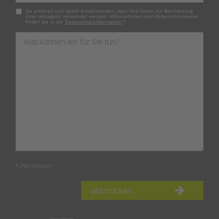
Pflichtfeld
Sie erklären sich damit einverstanden, dass Ihre Daten zur Bearbeitung
Ihres Anliegens verwendet werden. Informationen und Widerrufshinweise
finden Sie in der
Datenschutzinformation
.
*
* Pflichtfelder
abschicken