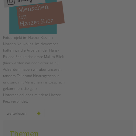
EINGLIEDERUNGSHILFE
BETREUTES WOHNEN
TANDEM BTL AKADEMIE
Fotoprojekt im Harzer Kiez im
Norden Neuköllns: Im November
Zertfikatskurse
hatten wir die Arbeit an der Hans-
Seminarkalender
Fallada-Schule das erste Mal im Blick
(hier werden wir noch öfter sein!).
Seminarräume
Außerdem haben wir über unseren
tandem-Tellerand hinausgeschaut
STADTTEILARBEIT
und sind mit Menschen ins Gespräch
gekommen, die ganz
PROFIL | LEITBILD
Unterschiedliches mit dem Harzer
Bereiche im Überblick
Kiez verbindet.
Kinder- und Jugendschutz
menschen
weiterlesen
Unsere Videos
im
harzer
Gesellschafter VdK
kiez:
november
schoolcoach BTL
Themen