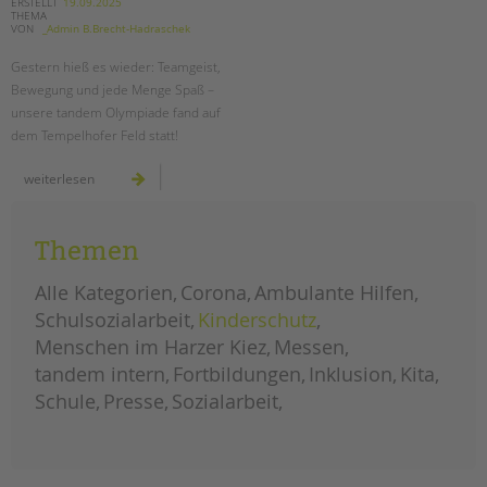
tandem international
ERSTELLT
19.09.2025
die
THEMA
zukunft
VON
_Admin B.Brecht-Hadraschek
der
KARRIERE
jugendhilfe
in
Gestern hieß es wieder: Teamgeist,
Stellenangebote
berlin
Bewegung und jede Menge Spaß –
tandem als Arbeitgeberin
unsere tandem Olympiade fand auf
dem Tempelhofer Feld statt!
NEWS/BLOG
tandem
weiterlesen
unkuerzbar
olympiade
auf
Briefe an Kai
dem
tempelhofer
feld
Themen
PRESSE
Alle Kategorien
Corona
Ambulante Hilfen
Magazin
Schulsozialarbeit
Kinderschutz
KONTAKT
Menschen im Harzer Kiez
Messen
Impressum
tandem intern
Fortbildungen
Inklusion
Kita
Datenschutz
Schule
Presse
Sozialarbeit
Hinweisgebersystem
Intranet