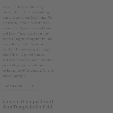
Am 23. September 2025 zeigte
EINGLIEDERUNGSHILFE
tandem BTL im City Kino Wedding
den preisgekrönten Dokumentarfilm
BETREUTES WOHNEN
„Im Prinzip Familie“. Anschließend
diskutierten Regisseur Daniel Abma
TANDEM BTL AKADEMIE
und Expert*innen aus Berlin über
zentrale Fragen der Jugendhilfe und
Zertfikatskurse
Präventionsarbeit in Schule und
Seminarkalender
Familie. Film und Diskussion zeigten
Seminarräume
eindrücklich: Jugendhilfe muss
verlässlich sein, Fachkräfte brauchen
STADTTEILARBEIT
gute Bedingungen – und ohne
vorbeugende Hilfen verschärfen sich
PROFIL | LEITBILD
soziale Notlagen.
Bereiche im Überblick
„im
weiterlesen
prinzip
Kinder- und Jugendschutz
familie“
–
Unsere Videos
ein
filmabend
tandem Olympiade auf
Gesellschafter VdK
und
dem Tempelhofer Feld
eine
schoolcoach BTL
debatte
über