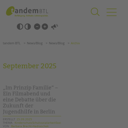
Zum
Navigation
Inhalt
überspringen
springen
Navigation
Barrierefrei-
überspringen
Einstellungen
überspringen
ANGEBOTE
tandem BTL
News/Blog
News/Blog
Archiv
KITA & FRÜHE HILFEN
SCHULE & GANZTAG
September 2025
Grundschulen
Oberschulen
Förderzentren
„Im Prinzip Familie“ –
Kollegs
Ein Filmabend und
eine Debatte über die
EFöB
Zukunft der
Schulbezogene Sozialarbeit
Jugendhilfe in Berlin
Tagesgruppen
ERSTELLT
25.09.2025
THEMA
KinderschutzSchulsozialarbeitSozialarbeit
HILFEN ZUR ERZIEHUNG
Suchen
VON
Barbara Brecht-Hadraschek