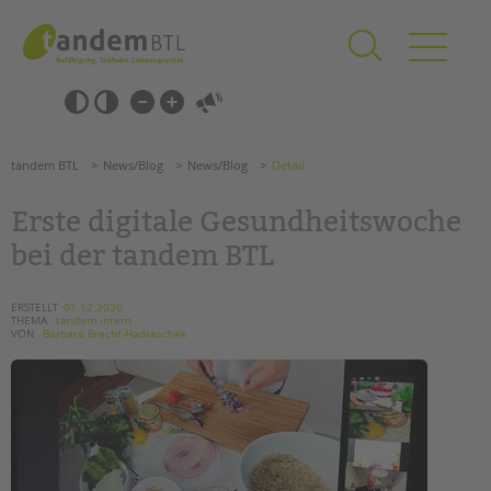
Zum
Navigation
Inhalt
überspringen
springen
Navigation
Barrierefrei-
überspringen
Einstellungen
überspringen
ANGEBOTE
tandem BTL
News/Blog
News/Blog
Detail
KITA & FRÜHE HILFEN
Erste digitale Gesundheitswoche
SCHULE & GANZTAG
bei der tandem BTL
Grundschulen
Oberschulen
ERSTELLT
01.12.2020
THEMA
tandem intern
Förderzentren
VON
Barbara Brecht-Hadraschek
Kollegs
EFöB
Schulbezogene Sozialarbeit
Tagesgruppen
HILFEN ZUR ERZIEHUNG