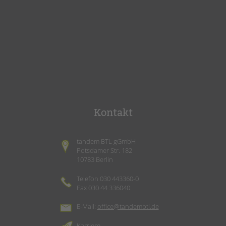
Kontakt
tandem BTL gGmbH
Potsdamer Str. 182
10783 Berlin
Telefon 030 443360-0
Fax 030 44 336040
E-Mail:
office@tandembtl.de
Karriere