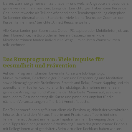
tandem international
klären, wann sie gemeinsam Zeit haben – und welche Angebote sie besonders
gerne wahrnehmen möchten. Einige der Einrichtungen haben dann Kurse der
KARRIERE
Gesundheitswoche als Teil der wöchentlichen Teambesprechung eingeplant.
So konnten diesmal an den Standorten viele kleine Teams per Zoom an den
Stellenangebote
Kursen teilnehmen,“ berichtet Annett Reusche weiter.
tandem als Arbeitgeberin
Alle Kurse fanden per Zoom statt. Ob per PC, Laptop oder Mobiltelefon, ob aus
dem Homeoffice, im Büro oder im leeren Klassenzimmer – die
NEWS/BLOG
Mitarbeiter*innen fanden individuelle Wege, um an ihren Wunschkursen
teilzunehmen.
unkuerzbar
Briefe an Kai
Das Kursprogramm: Viele Impulse für
Gesundheit und Prävention
PRESSE
Auf dem Programm standen bewährte Kurse wie Job-Yoga to go,
Muskelralaxation, Geschmeidiger Rücken und Entspannung und Meditation
sowie Neuzugänge wie Brainfitness, Stretch and Relax, Power Napping und ein
Magazin
abendlicher virtueller Kochkurs für Berufstätige. „Ich nehme immer sehr
KONTAKT
gerne die Anregungen und Wünsche der Mitarbeiter*innen auf, evaluiere
nach jedem Gesundheitstag die Kurse und passe das Angebot für die
Impressum
nächsten Veranstaltungen an“, erklärt Annett Reusche.
Datenschutz
Den Teilnehmer*innen gefällt vor allem die Praxistauglichkeit der vermittelten
Inhalte. „Ich fand den Mix aus Theorie und Praxis klasse,“ berichtet eine
Hinweisgebersystem
Teilnehmerin. „Da sind immer gute Impulse für mehr Bewegung dabei und
Intranet
viele Tipps für einen gesunden Arbeitsalltag.“ Auch das gemeinsame Erlebnis
mit Kolleg*innen wird geschätzt: „Beim virtuellen Kochkurs haben wir uns