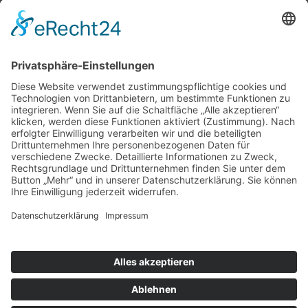
nach oben
|
|
|
Intranet
Impressum
Datenschutz
Sitemap
X
Ihnen gefällt, was Sie lesen?