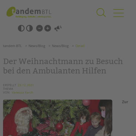
Zum
Navigation
Inhalt
überspringen
springen
Navigation
Barrierefrei-
überspringen
Einstellungen
überspringen
ANGEBOTE
tandem BTL
News/Blog
News/Blog
Detail
KITA & FRÜHE HILFEN
Der Weihnachtmann zu Besuch
SCHULE & GANZTAG
bei den Ambulanten Hilfen
Grundschulen
Oberschulen
ERSTELLT
23.12.2021
THEMA
Förderzentren
VON
Vanessa Karch
Kollegs
Zur
EFöB
Schulbezogene Sozialarbeit
Tagesgruppen
HILFEN ZUR ERZIEHUNG
Suchen