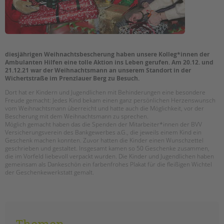
EINGLIEDERUNGSHILFE
BETREUTES WOHNEN
diesjährigen Weihnachtsbescherung haben unsere Kolleg*innen der
TANDEM BTL AKADEMIE
Ambulanten Hilfen eine tolle Aktion ins Leben gerufen. Am 20.12. und
21.12.21 war der Weihnachtsmann an unserem Standort in der
Wichertstraße im Prenzlauer Berg zu Besuch.
Zertfikatskurse
Seminarkalender
Dort hat er Kindern und Jugendlichen mit Behinderungen eine besondere
Freude gemacht: Jedes Kind bekam einen ganz persönlichen Herzenswunsch
Seminarräume
vom Weihnachtsmann überreicht und hatte auch die Möglichkeit, vor der
Bescherung mit dem Weihnachtsmann zu sprechen.
Möglich gemacht haben das die Spenden der Mitarbeiter*innen der BVV
STADTTEILARBEIT
Versicherungsverein des Bankgewerbes a.G., die jeweils einem Kind ein
Geschenk machen konnten. Zuvor hatten die Kinder einen Wunschzettel
PROFIL | LEITBILD
geschrieben und gestaltet. Insgesamt kamen so 50 Geschenke zusammen,
die im Vorfeld liebevoll verpackt wurden. Die Kinder und Jugendlichen haben
Bereiche im Überblick
gemeinsam als Dankeschön ein farbenfrohes Plakat für die fleißigen Wichtel
der Geschenkewerkstatt gemalt.
Kinder- und Jugendschutz
Unsere Videos
Gesellschafter VdK
schoolcoach BTL