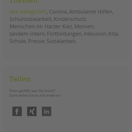
Themen
tandem international
Alle Kategorien
Corona
Ambulante Hilfen
KARRIERE
Schulsozialarbeit
Kinderschutz
Stellenangebote
Menschen im Harzer Kiez
Messen
tandem als Arbeitgeberin
tandem intern
Fortbildungen
Inklusion
Kita
NEWS/BLOG
Schule
Presse
Sozialarbeit
unkuerzbar
Briefe an Kai
PRESSE
Teilen
Magazin
Ihnen gefällt, was Sie lesen?
KONTAKT
Dann teilen Sie es mit anderen!
Impressum
Datenschutz
Facebook
Xing
LinkedIn
Hinweisgebersystem
Intranet