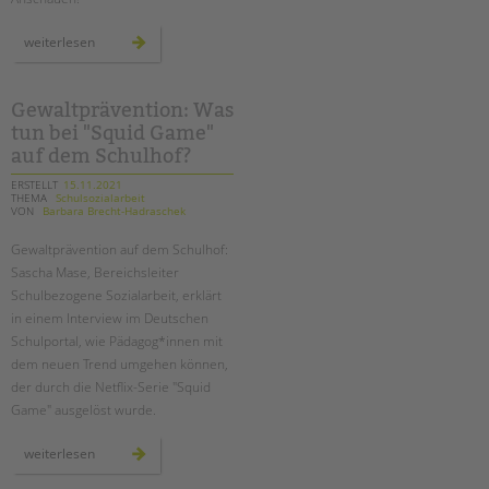
tandem international
neue
weiterlesen
KARRIERE
videos
online
Stellenangebote
tandem als Arbeitgeberin
Gewaltprävention: Was
tun bei "Squid Game"
NEWS/BLOG
auf dem Schulhof?
unkuerzbar
ERSTELLT
15.11.2021
THEMA
Schulsozialarbeit
VON
Barbara Brecht-Hadraschek
Briefe an Kai
Gewaltprävention auf dem Schulhof:
PRESSE
Sascha Mase, Bereichsleiter
Schulbezogene Sozialarbeit, erklärt
Magazin
in einem Interview im Deutschen
KONTAKT
Schulportal, wie Pädagog*innen mit
dem neuen Trend umgehen können,
Impressum
der durch die Netflix-Serie "Squid
Datenschutz
Game" ausgelöst wurde.
Hinweisgebersystem
Intranet
gewaltprävention:
weiterlesen
was
tun