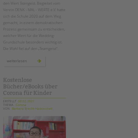
den Wert
Teamgeist
. Begleitet vom
Verein DENK - MAL - WERTE e.V. hatte
sich die Schule 2020 auf dem Weg
gemacht, in einem demokratischen
Prozess gemeinsam zu entscheiden,
welcher Wert für die Wedding-
Grundschule besonders wichtig ist.
Die Wahl fiel auf den „Teamgeist“.
denk-
weiterlesen
mal-
werte:
mit
teamgeist
auf
Kostenlose
dem
Bücher/eBooks über
schulhof
Corona für Kinder
ERSTELLT
08.02.2021
THEMA
Corona
VON
Barbara Brecht-Hadraschek