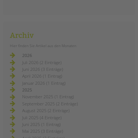
VON
Barbara Brecht-Hadraschek
Das Fortbildungsprogramm 2021 der
tandem BTL Akademie ist jetzt
online. Pädagogische Fachkräfte
finden hier umfangreiche
Archiv
Zusatzqualifizierungen und
zahlreiche ein- bis mehrägigen
Hier finden Sie Artikel aus den Monaten
Fortbildungen. Themen sind u.a.
2026
Kinderschutz, Eltern- und
Juli 2026 (2 Einträge)
Familienarbeit, Medienkompetenz,
Juni 2026 (3 Einträge)
Inklusion uvm.
April 2026 (1 Eintrag)
tandem
weiterlesen
Januar 2026 (1 Eintrag)
btl
akademie:
2025
die
November 2025 (1 Eintrag)
fortbildungen
2021
September 2025 (2 Einträge)
August 2025 (2 Einträge)
Juli 2025 (4 Einträge)
Juni 2025 (1 Eintrag)
Mai 2025 (3 Einträge)