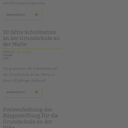
vom Personalmanagement.
mit
weiterlesen
dem
fahrrad
auf
den
spuren
20 Jahre Schulstation
der
an der Grundschule an
ehemals
geteilten
der Marie
stadt
ERSTELLT
25.10.2021
THEMA
VON
Wir gratulieren der Schulstation an
der Grundschule an der Marie zu
ihrem 20-jährigen Jubiläum!
20
weiterlesen
jahre
schulstation
an
der
grundschule
Preisverleihung der
an
Bürgerstiftung für die
der
marie
Grundschule an der
Bäke