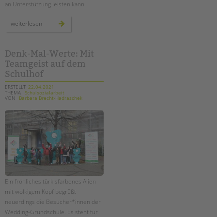
an Unterstützung leisten kann.
paritätisches
weiterlesen
positionspapier:
jugend
und
bildung
in
Denk-Mal-Werte: Mit
der
Teamgeist auf dem
pandemie
Schulhof
ERSTELLT
22.04.2021
THEMA
Schulsozialarbeit
VON
Barbara Brecht-Hadraschek
Ein fröhliches türkisfarbenes Alien
mit wolkigem Kopf begrüßt
neuerdings die Besucher*innen der
Wedding-Grundschule. Es steht für