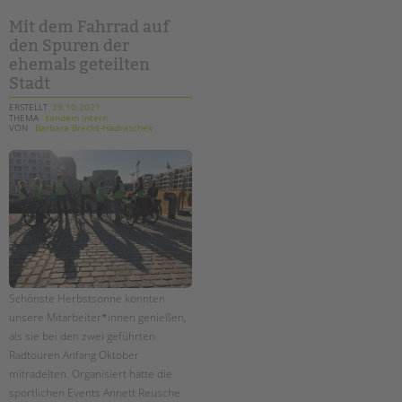
bei
"squid
game"
Mit dem Fahrrad auf
auf
den Spuren der
dem
schulhof?
ehemals geteilten
Stadt
ERSTELLT
29.10.2021
THEMA
tandem intern
VON
Barbara Brecht-Hadraschek
Schönste Herbstsonne konnten
unsere Mitarbeiter*innen genießen,
als sie bei den zwei geführten
Radtouren Anfang Oktober
mitradelten. Organisiert hatte die
sportlichen Events Annett Reusche