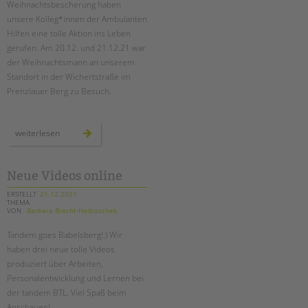
Weihnachtsbescherung haben
unsere Kolleg*innen der Ambulanten
EINGLIEDERUNGSHILFE
Hilfen eine tolle Aktion ins Leben
gerufen. Am 20.12. und 21.12.21 war
BETREUTES WOHNEN
der Weihnachtsmann an unserem
Standort in der Wichertstraße im
TANDEM BTL AKADEMIE
Prenzlauer Berg zu Besuch.
Zertfikatskurse
Suchen
Seminarkalender
der
weiterlesen
weihnachtmann
Seminarräume
zu
besuch
bei
STADTTEILARBEIT
den
Neue Videos online
ambulanten
hilfen
ERSTELLT
21.12.2021
THEMA
PROFIL | LEITBILD
VON
Barbara Brecht-Hadraschek
Bereiche im Überblick
Tandem goes Babelsberg!:) Wir
Kinder- und Jugendschutz
haben drei neue tolle Videos
Unsere Videos
produziert über Arbeiten,
Gesellschafter VdK
Personalentwicklung und Lernen bei
der tandem BTL. Viel Spaß beim
schoolcoach BTL
Anschauen!