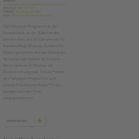
ERSTELLT
08.10.2021
THEMA
Schulsozialarbeit
VON
Barbara Brecht-Hadraschek
Das Fairplayer-Programm an der
Grundschule an der Bäke hat den
zweiten Platz des Schülerpreises für
friedensfähige Bildung „Buddies for
Peace“ gewonnen. Auf der Bühne am
Terrassencafé Kakadu im Tierpark
Berlin fand am 8. Oktober die
Preisverleihung statt. Schüler*innen
des Fairplayer-Programms und
unsere Schulsozialarbeiter*innen
konnten dort den Preis
entgegennehmen.
preisverleihung
weiterlesen
der
bürgerstiftung
für
die
grundschule