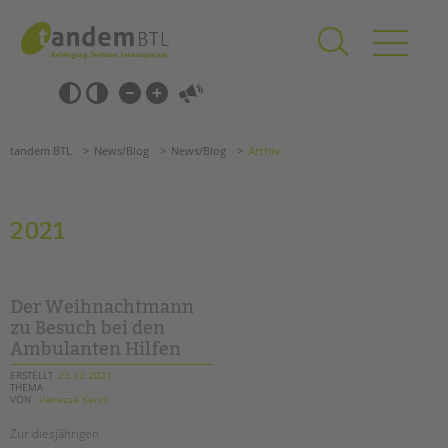
Zum
Navigation
Inhalt
überspringen
springen
Navigation
Barrierefrei-
überspringen
Einstellungen
überspringen
ANGEBOTE
tandem BTL
News/Blog
News/Blog
Archiv
KITA & FRÜHE HILFEN
SCHULE & GANZTAG
2021
Grundschulen
Oberschulen
Förderzentren
Der Weihnachtmann
Kollegs
zu Besuch bei den
Ambulanten Hilfen
EFöB
Schulbezogene Sozialarbeit
ERSTELLT
23.12.2021
THEMA
Tagesgruppen
VON
Vanessa Karch
HILFEN ZUR ERZIEHUNG
Zur diesjährigen