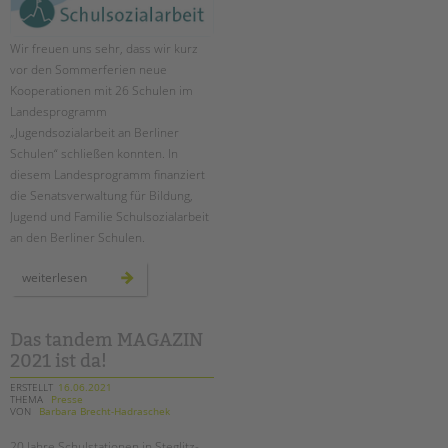
Wir freuen uns sehr, dass wir kurz
vor den Sommerferien neue
Kooperationen mit 26 Schulen im
Landesprogramm
„Jugendsozialarbeit an Berliner
Schulen“ schließen konnten. In
diesem Landesprogramm finanziert
die Senatsverwaltung für Bildung,
Jugend und Familie Schulsozialarbeit
an den Berliner Schulen.
ausbau
weiterlesen
landesprogramm
„jugendsozialarbeit
an
berliner
schulen“
Das tandem MAGAZIN
2021 ist da!
ERSTELLT
16.06.2021
THEMA
Presse
VON
Barbara Brecht-Hadraschek
20 Jahre Schulstationen in Steglitz-