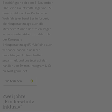
Beschäftigten seit dem 1. November
2020 eine Hauptstadtzulage von 150
Euro pro Monat. Der Paritätische
Wohlfahrtsverband Berlin fordert,
die Hauptstadtzulage auch die
Mitarbeiter*innen der freien Träger
in der sozialen Arbeit zu zahlen. Bei
der Kampagne
#HauptstadtzulageFürAlle" sind auch
wir dabei, haben in unseren
Einrichtungen Unterschriften
gesammelt und uns jetzt auf den
Kanälen von Twitter, Instagram & Co
zu Wort gemeldet.
hauptstadtzulage
weiterlesen
für
alle
Zwei Jahre
„Kinderschutz
inklusiv“