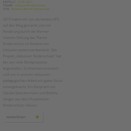
ERSTELLT
10.05.2021
THEMA
InklusionKinderschutz
VON
Barbara Brecht-Hadraschek
2019 haben wir uns als tandem BTL
auf den Weg gemacht und mit
Förderung durch die Werner-
Coenen-Stiftung das Thema
Kinderschutz im Kontext von
Inklusion weiterzuentwickeln. Das
Projekt „Inklusiver Kinderschutz“ hat
bei uns viele Denkprozesse
angestoßen, Sichtweisen erweitert
und uns in unserer inklusiven
pädagogischen Arbeit ein gutes Stück
vorangebracht. Ein Gespräch mit
Claudia Spieckermann und Bettina
Sänger aus dem Projektteam
Kinderschutz inklusiv.
zwei
weiterlesen
jahre
„kinderschutz
inklusiv“