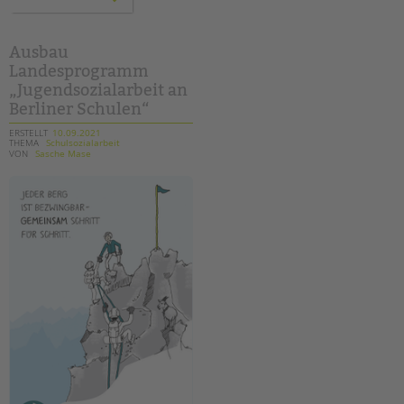
handreichung
aus
dem
arbeitskreis
„begleitete
Ausbau
elternschaft“
Landesprogramm
„Jugendsozialarbeit an
Berliner Schulen“
ERSTELLT
10.09.2021
THEMA
Schulsozialarbeit
VON
Sasche Mase