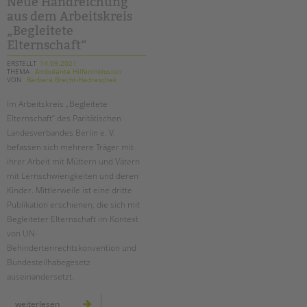
Neue Handreichung
an
aus dem Arbeitskreis
der
bäke
„Begleitete
Elternschaft“
ERSTELLT
14.09.2021
THEMA
Ambulante HilfenInklusion
VON
Barbara Brecht-Hadraschek
Im Arbeitskreis „Begleitete
Elternschaft“ des Paritätischen
Landesverbandes Berlin e. V.
befassen sich mehrere Träger mit
ihrer Arbeit mit Müttern und Vätern
mit Lernschwierigkeiten und deren
Kinder. Mittlerweile ist eine dritte
Publikation erschienen, die sich mit
Begleiteter Elternschaft im Kontext
von UN-
Behindertenrechtskonvention und
Bundesteilhabegesetz
auseinandersetzt.
neue
weiterlesen