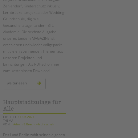
Zehlendorf, Kinderschutz inklusiv,
Lernbrückenprojekt an der Wedding-
Grundschule, digitale
Gesundheitstage, tandem BTL
Akademie: Die sechste Ausgabe
unseres tandem MAGAZINs ist
erschienen und wieder vollgepackt
mit vielen spannenden Themen aus
unseren Projekten und
Einrichtungen. Als PDF schon hier
zum kostenlosen Download!
das
weiterlesen
tandem
magazin
2021
ist
da!
Hauptstadtzulage für
Alle
ERSTELLT
11.06.2021
THEMA
VON
_Admin B.Brecht-Hadraschek
Das Land Berlin zahlt seinen eigenen