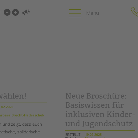
i-
gen
gen
PROFIL | LEITBILD
KARRIERE
HUNG
Bereiche im Überblick
Stellenangebot
Kinder- und Jugendschutz
tandem als Arbe
Unsere Videos
LFE
Gesellschafter VdK
wählen!
Neue Broschüre:
NEWS/BLOG
schoolcoach BTL
N
Basiswissen für
tandem international
.02.2025
unkuerzbar
inklusiven Kinder-
MIE
rbara Brecht-Hadraschek
Briefe an Kai
und Jugendschutz
 und zeigt, dass euch
atische, solidarische
PRESSE
ERSTELLT
19.02.2025