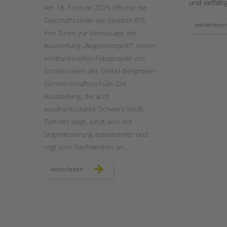
und vielfälti
Am 18. Februar 2025 öffnete die
Geschäftsstelle von tandem BTL
STADTTEILARBEIT
weiterlese
ihre Türen zur Vernissage der
Ausstellung „Abgestempelt!“, einem
eindrucksvollen Fotoprojekt von
Schülerinnen der Gretel-Bergmann-
Gemeinschaftsschule. Die
Ausstellung, die acht
ausdrucksstarke Schwarz-Weiß-
Porträts zeigt, setzt sich mit
Stigmatisierung auseinander und
regt zum Nachdenken an.
vernissage
weiterlesen
der
ausstellung
„abgestempelt!“