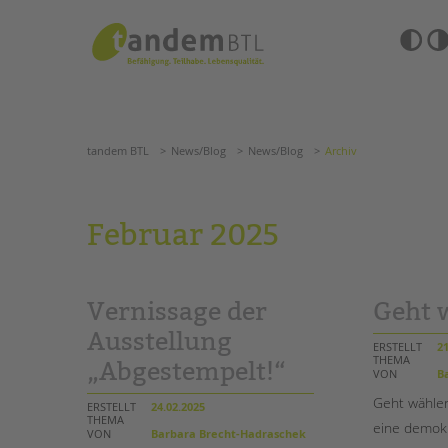
Zum
Navigation
Inhalt
überspringen
springen
Barrierefre
Einstellun
tandem BTL
News/Blog
News/Blog
Archiv
übersprin
Navigation
überspringen
SUCHE
tandem BTL
News/Blog
News/Blog
Archiv
ANGEBOTE
Februar 2025
KITA & FRÜHE HILFEN
HILFEN ZUR ERZIE
SCHULE & GANZTAG
EINGLIEDERUNGSHI
Vernissage der
Geht 
Grundschulen
BETREUTES WOHNE
Oberschulen
Ausstellung
ERSTELLT
21
Förderzentren
THEMA
„Abgestempelt!“
TANDEM BTL AKADE
VON
Ba
Kollegs
EFöB
Geht wählen
Zertfikatskurse
ERSTELLT
24.02.2025
Schulbezogene Sozialarbeit
THEMA
Seminarkalender
eine demokr
VON
Barbara Brecht-Hadraschek
Tagesgruppen
Seminarräume