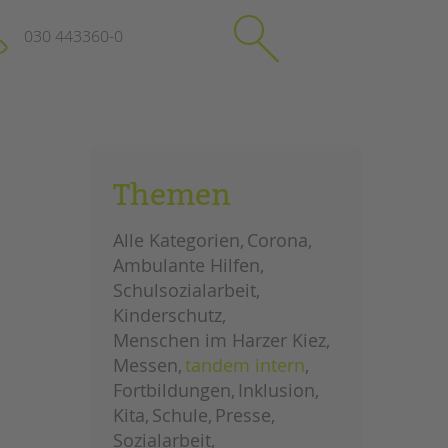
030 443360-0
schließen
KONTAKT
Themen
Suchen
e
Impressum
Alle Kategorien
Corona
itgeberin
Datenschutz
Ambulante Hilfen
Hinweisgebersystem
Schulsozialarbeit
Intranet
Kinderschutz
Menschen im Harzer Kiez
Messen
tandem intern
Fortbildungen
Inklusion
Kita
Schule
Presse
Sozialarbeit