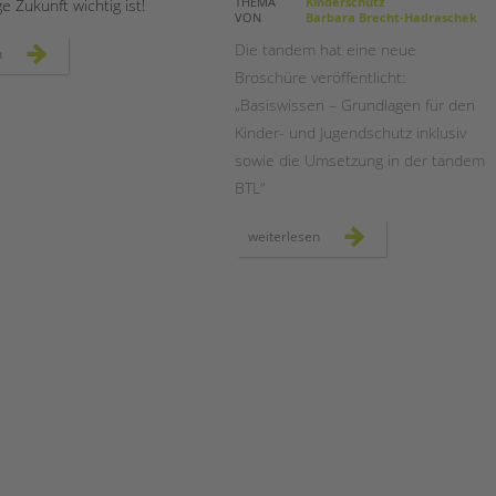
Magazin
THEMA
Kinderschutz
ge Zukunft wichtig ist!
VON
Barbara Brecht-Hadraschek
Die tandem hat eine neue
geht
n
wählen!
Broschüre veröffentlicht:
„Basiswissen – Grundlagen für den
Kinder- und Jugendschutz inklusiv
sowie die Umsetzung in der tandem
BTL“
neue
weiterlesen
broschüre:
basiswissen
für
inklusiven
kinder-
und
jugendschutz