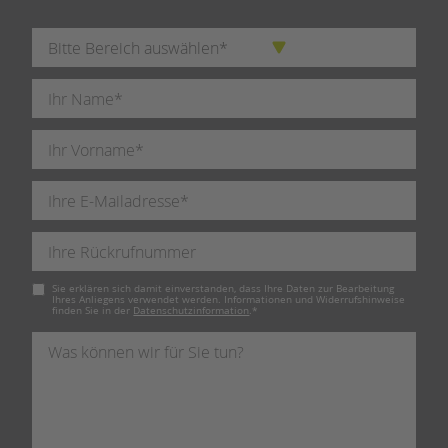
Pflichtfeld
Sie erklären sich damit einverstanden, dass Ihre Daten zur Bearbeitung
Ihres Anliegens verwendet werden. Informationen und Widerrufshinweise
finden Sie in der
Datenschutzinformation
.
*