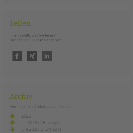
tandem international
KARRIERE
Stellenangebote
Teilen
tandem als Arbeitgeberin
Ihnen gefällt, was Sie lesen?
NEWS/BLOG
Dann teilen Sie es mit anderen!
unkuerzbar
Facebook
Xing
LinkedIn
Briefe an Kai
PRESSE
Magazin
KONTAKT
Archiv
Impressum
Hier finden Sie Artikel aus den Monaten
Datenschutz
Hinweisgebersystem
2026
Juli 2026 (2 Einträge)
Intranet
Juni 2026 (3 Einträge)