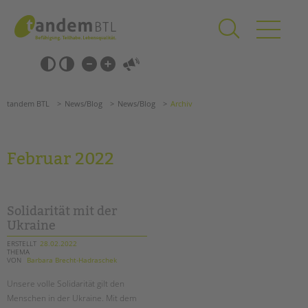
Zum
Navigation
Inhalt
überspringen
springen
Navigation
Barrierefrei-
überspringen
Einstellungen
überspringen
ANGEBOTE
tandem BTL
News/Blog
News/Blog
Archiv
KITA & FRÜHE HILFEN
SCHULE & GANZTAG
Februar 2022
Grundschulen
Oberschulen
Förderzentren
Solidarität mit der
Kollegs
Ukraine
EFöB
ERSTELLT
28.02.2022
THEMA
Schulbezogene Sozialarbeit
VON
Barbara Brecht-Hadraschek
Tagesgruppen
Unsere volle Solidarität gilt den
Suchen
HILFEN ZUR ERZIEHUNG
Menschen in der Ukraine. Mit dem