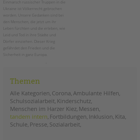
Einmarsch russischer Truppen in die
Ukraine ist Völkerrecht gebrochen
EINGLIEDERUNGSHILFE
worden. Unsere Gedanken sind bei
den Menschen, die jetzt um ihr
BETREUTES WOHNEN
Leben fürchten und die erleben, wie
Leid und Tod in ihre Städte und
TANDEM BTL AKADEMIE
Dörfer einziehen. Dieser Krieg
gefährdet den Frieden und die
Zertfikatskurse
Sicherheit in ganz Europa.
Seminarkalender
Seminarräume
solidarität
weiterlesen
mit
der
ukraine
STADTTEILARBEIT
Themen
Alle Kategorien
Corona
Ambulante Hilfen
PROFIL | LEITBILD
Schulsozialarbeit
Kinderschutz
Bereiche im Überblick
Menschen im Harzer Kiez
Messen
Kinder- und Jugendschutz
tandem intern
Fortbildungen
Inklusion
Kita
Unsere Videos
Schule
Presse
Sozialarbeit
Gesellschafter VdK
schoolcoach BTL