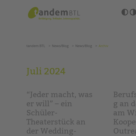
Zum
Navigation
Inhalt
überspringen
springen
Barrierefre
Einstellun
tandem BTL
News/Blog
News/Blog
Archiv
übersprin
Navigation
überspringen
SUCHE
tandem BTL
News/Blog
News/Blog
Archiv
ANGEBOTE
Juli 2024
KITA & FRÜHE HILFEN
HILFEN ZUR ERZIE
SCHULE & GANZTAG
EINGLIEDERUNGSHI
“Jeder macht, was
Beruf
Grundschulen
BETREUTES WOHNE
Oberschulen
er will” – ein
g an d
Förderzentren
Schüler-
am Wi
TANDEM BTL AKADE
Kollegs
Theaterstück an
Koope
EFöB
Zertfikatskurse
Schulbezogene Sozialarbeit
Seminarkalender
der Wedding-
Outre
Tagesgruppen
Seminarräume