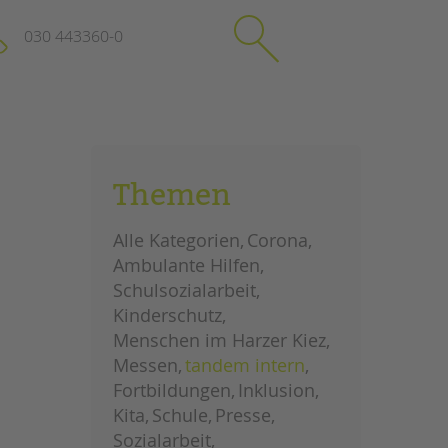
030 443360-0
schließen
KONTAKT
Themen
Suchen
e
Impressum
Alle Kategorien
Corona
itgeberin
Datenschutz
Ambulante Hilfen
Hinweisgebersystem
Schulsozialarbeit
Intranet
Kinderschutz
Menschen im Harzer Kiez
Messen
tandem intern
Fortbildungen
Inklusion
Kita
Schule
Presse
Sozialarbeit