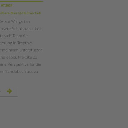
Magazin
.07.2024
rbara Brecht-Hadraschek
le am Wildgarten
unsere Schulsozialarbeit
treach-Team für
tierung in Treptow-
Gemeinsam unterstützen
che dabei, Praktika zu
eine Perspektive für die
em Schulabschluss zu
berufsorientierung
n
an
der
schule
am
wildgarten
in
kooperation
mit
outreach