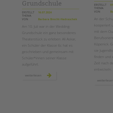
Grundschule
ERSTELLT
01
THEMA
STADTTEILARBEIT
VON
Ba
ERSTELLT
16.07.2024
THEMA
An der Schu
VON
Barbara Brecht-Hadraschek
kooperiert 
Am 10. Juli war in der Wedding-
mit dem Ou
Grundschule ein ganz besonderes
Berufsorien
Theaterstück zu erleben: Ali Askar,
Köpenick. 
ein Schüler der Klasse 6c hat es
sie Jugendli
geschrieben und gemeinsam mit
finden und 
Schüler*innen seiner Klasse
Zeit nach d
aufgeführt.
entwickeln.
“jeder
weiterlesen
macht,
weiterlese
was
er
will”
–
ein
schüler-
theaterstück
an
der
wedding-
grundschule