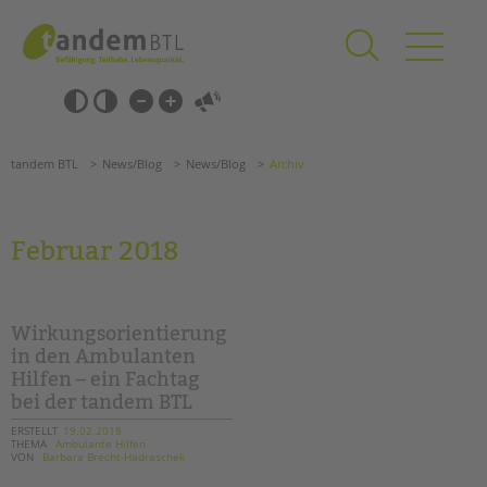
Zum
Navigation
Inhalt
überspringen
springen
Navigation
Barrierefrei-
überspringen
Einstellungen
überspringen
ANGEBOTE
tandem BTL
News/Blog
News/Blog
Archiv
KITA & FRÜHE HILFEN
SCHULE & GANZTAG
Februar 2018
Grundschulen
Oberschulen
Förderzentren
Wirkungsorientierung
Kollegs
in den Ambulanten
Hilfen – ein Fachtag
EFöB
bei der tandem BTL
Schulbezogene Sozialarbeit
Tagesgruppen
ERSTELLT
19.02.2018
THEMA
Ambulante Hilfen
VON
Barbara Brecht-Hadraschek
HILFEN ZUR ERZIEHUNG
Suchen