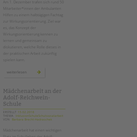
Am 1. Dezember trafen sich rund 50
Mitarbeiter*innen der Ambulanten
EINGLIEDERUNGSHILFE
Hilfen zu einem halbtägigen Fachtag
zur Wirkungsorientierung. Ziel war
BETREUTES WOHNEN
es, das Konzept der
Wirkungsorientierung kennen zu
TANDEM BTL AKADEMIE
lernen und gemeinsam zu
diskutieren, welche Rolle dieses in
Zertfikatskurse
der praktischen Arbeit zukünftig
Seminarkalender
spielen kann.
Seminarräume
wirkungsorientierung
weiterlesen
in
STADTTEILARBEIT
den
ambulanten
hilfen
–
Mädchenarbeit an der
PROFIL | LEITBILD
ein
Adolf-Reichwein-
fachtag
Bereiche im Überblick
bei
Schule
der
Kinder- und Jugendschutz
tandem
btl
ERSTELLT
15.02.2018
Unsere Videos
THEMA
InklusionSchuleSchulsozialarbeit
VON
Barbara Brecht-Hadraschek
Gesellschafter VdK
Mädchenarbeit hat einen wichtigen
schoolcoach BTL
Platz im Schulleben der Adolf-