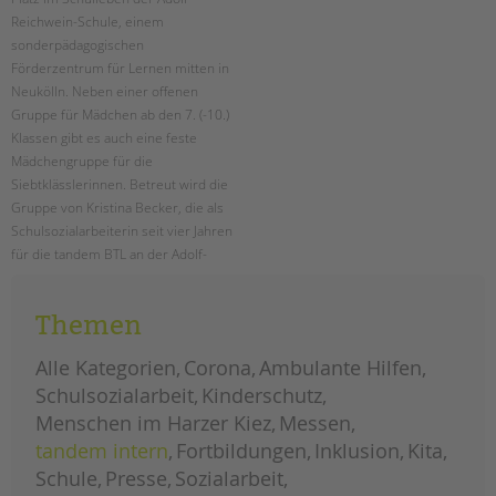
tandem international
Reichwein-Schule, einem
KARRIERE
sonderpädagogischen
Förderzentrum für Lernen mitten in
Stellenangebote
Neukölln. Neben einer offenen
tandem als Arbeitgeberin
Gruppe für Mädchen ab den 7. (-10.)
Klassen gibt es auch eine feste
NEWS/BLOG
Mädchengruppe für die
Siebtklässlerinnen. Betreut wird die
unkuerzbar
Gruppe von Kristina Becker, die als
Briefe an Kai
Schulsozialarbeiterin seit vier Jahren
für die tandem BTL an der Adolf-
PRESSE
Reichwein-Schule arbeitet.
Magazin
Themen
mädchenarbeit
weiterlesen
an
KONTAKT
der
adolf-
Alle Kategorien
Corona
Ambulante Hilfen
reichwein-
Impressum
schule
Schulsozialarbeit
Kinderschutz
Datenschutz
Menschen im Harzer Kiez
Messen
Hinweisgebersystem
tandem intern
Fortbildungen
Inklusion
Kita
Intranet
Schule
Presse
Sozialarbeit