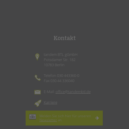
Kontakt
tandem BTL gGmbH
Potsdamer Str. 182
10783 Berlin
Telefon 030 443360-0
Fax 030 44 336040
E-Mail:
office@tandembtl.de
Karriere
Melden Sie sich hier für unseren
Newsletter
an.