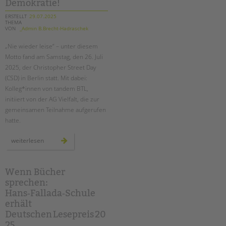
Demokratie!
ERSTELLT
29.07.2025
THEMA
VON
_Admin B.Brecht-Hadraschek
„Nie wieder leise“ – unter diesem
Motto fand am Samstag, den 26. Juli
2025, der Christopher Street Day
(CSD) in Berlin statt. Mit dabei:
Kolleg*innen von tandem BTL,
initiiert von der AG Vielfalt, die zur
gemeinsamen Teilnahme aufgerufen
hatte.
rückblick
weiterlesen
auf
den
csd
berlin
2025
Wenn Bücher
–
sprechen:
gemeinsam
laut
Hans‑Fallada‑Schule
für
vielfalt
erhält
und
demokratie!
Deutschen Lesepreis 20
25