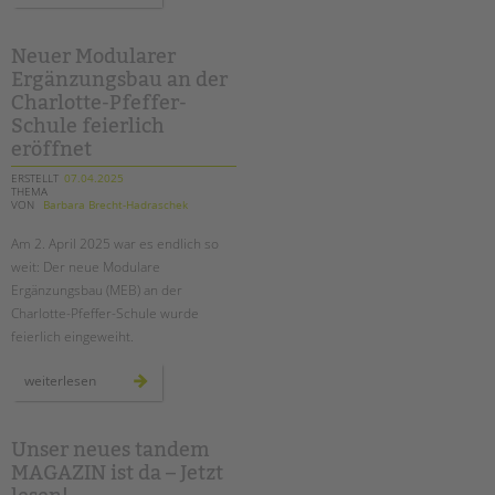
berliner
familienberichts
2025
an
Neuer Modularer
der
Ergänzungsbau an der
hermann-
boddin-
Charlotte-Pfeffer-
schule
Schule feierlich
eröffnet
ERSTELLT
07.04.2025
THEMA
VON
Barbara Brecht-Hadraschek
Am 2. April 2025 war es endlich so
weit: Der neue Modulare
Ergänzungsbau (MEB) an der
Charlotte-Pfeffer-Schule wurde
feierlich eingeweiht.
neuer
weiterlesen
modularer
ergänzungsbau
an
der
charlotte-
Unser neues tandem
pfeffer-
MAGAZIN ist da – Jetzt
schule
feierlich