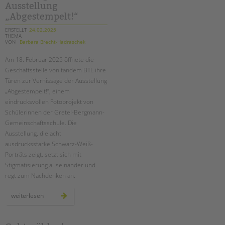
Ausstellung
gegen
sexualisierte
„Abgestempelt!“
gewalt
ERSTELLT
24.02.2025
THEMA
VON
Barbara Brecht-Hadraschek
Am 18. Februar 2025 öffnete die
Geschäftsstelle von tandem BTL ihre
Türen zur Vernissage der Ausstellung
„Abgestempelt!“, einem
eindrucksvollen Fotoprojekt von
Schülerinnen der Gretel-Bergmann-
Gemeinschaftsschule. Die
Ausstellung, die acht
ausdrucksstarke Schwarz-Weiß-
Porträts zeigt, setzt sich mit
Stigmatisierung auseinander und
regt zum Nachdenken an.
vernissage
weiterlesen
der
ausstellung
„abgestempelt!“