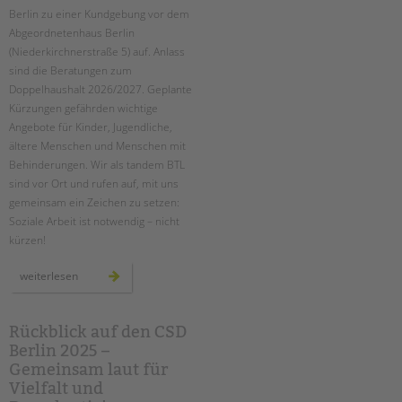
Berlin zu einer Kundgebung vor dem
Abgeordnetenhaus Berlin
(Niederkirchnerstraße 5) auf. Anlass
sind die Beratungen zum
Doppelhaushalt 2026/2027. Geplante
Kürzungen gefährden wichtige
Angebote für Kinder, Jugendliche,
ältere Menschen und Menschen mit
Behinderungen. Wir als tandem BTL
sind vor Ort und rufen auf, mit uns
gemeinsam ein Zeichen zu setzen:
Soziale Arbeit ist notwendig – nicht
kürzen!
kundgebung
weiterlesen
für
ein
soziales
berlin
am
Rückblick auf den CSD
11.
Berlin 2025 –
september
2025
Gemeinsam laut für
Vielfalt und