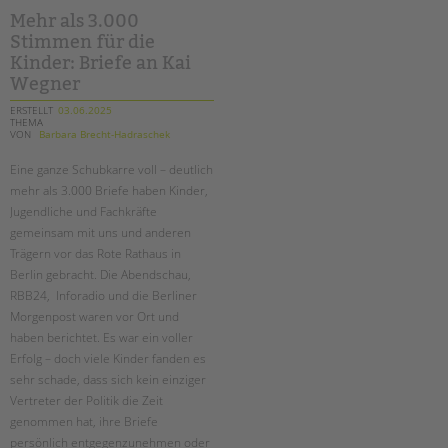
–
ein
Mehr als 3.000
gemeinsames
Stimmen für die
plädoyer
für
Kinder: Briefe an Kai
ihren
erhalt
Wegner
ERSTELLT
03.06.2025
THEMA
VON
Barbara Brecht-Hadraschek
Eine ganze Schubkarre voll – deutlich
mehr als 3.000 Briefe haben Kinder,
Jugendliche und Fachkräfte
gemeinsam mit uns und anderen
Trägern vor das Rote Rathaus in
Berlin gebracht. Die Abendschau,
RBB24, Inforadio und die Berliner
Morgenpost waren vor Ort und
haben berichtet. Es war ein voller
Erfolg – doch viele Kinder fanden es
sehr schade, dass sich kein einziger
Vertreter der Politik die Zeit
genommen hat, ihre Briefe
persönlich entgegenzunehmen oder