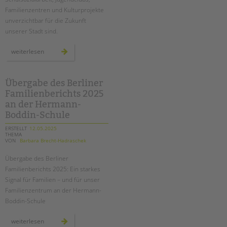
Familienzentren und Kulturprojekte
unverzichtbar für die Zukunft
unserer Stadt sind.
mehr
weiterlesen
als
3.000
briefe
an
kai
Übergabe des Berliner
wegner:
Familienberichts 2025
übergabe
am
an der Hermann-
2.
juni
Boddin-Schule
am
roten
ERSTELLT
12.05.2025
rathaus
THEMA
VON
Barbara Brecht-Hadraschek
Übergabe des Berliner
Familienberichts 2025: Ein starkes
Signal für Familien – und für unser
Familienzentrum an der Hermann-
Boddin
-Schule
übergabe
weiterlesen
des