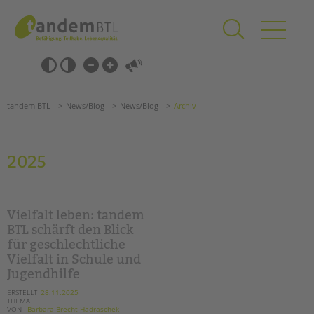
Zum
Navigation
Inhalt
überspringen
springen
Navigation
Barrierefrei-
überspringen
Einstellungen
überspringen
ANGEBOTE
tandem BTL
News/Blog
News/Blog
Archiv
KITA & FRÜHE HILFEN
SCHULE & GANZTAG
2025
Grundschulen
Oberschulen
Förderzentren
Vielfalt leben: tandem
Kollegs
BTL schärft den Blick
für geschlechtliche
EFöB
Vielfalt in Schule und
Schulbezogene Sozialarbeit
Jugendhilfe
Tagesgruppen
ERSTELLT
28.11.2025
THEMA
HILFEN ZUR ERZIEHUNG
VON
Barbara Brecht-Hadraschek