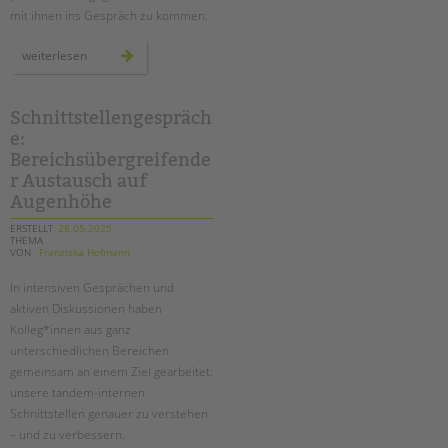
mit ihnen ins Gespräch zu kommen.
mehr
weiterlesen
als
3.000
stimmen
für
die
Schnittstellengespräch
kinder:
e:
briefe
an
Bereichsübergreifende
kai
wegner
r Austausch auf
Augenhöhe
ERSTELLT
28.05.2025
THEMA
VON
Franziska Hofmann
In intensiven Gesprächen und
aktiven Diskussionen haben
Kolleg*innen aus ganz
unterschiedlichen Bereichen
gemeinsam an einem Ziel gearbeitet:
unsere tandem-internen
Schnittstellen genauer zu verstehen
– und zu verbessern.