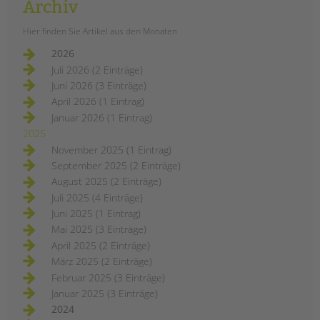
Archiv
vielseitigen Angeboten für
Jugendliche, direkt neben unserer
Hier finden Sie Artikel aus den Monaten
Kita. Während die
2026
Renovierungsarbeiten laufen, startet
Juli 2026 (2 Einträge)
das Team bereits erste Aktivitäten im
Juni 2026 (3 Einträge)
Stadtteil – ein Treffpunkt, der bald
April 2026 (1 Eintrag)
Raum für Austausch, Freizeit und
Januar 2026 (1 Eintrag)
Eigeninitiative bietet.
2025
eine
weiterlesen
November 2025 (1 Eintrag)
neue
September 2025 (2 Einträge)
jugendfreizeiteinrichtung
im
August 2025 (2 Einträge)
tietzenweg
Juli 2025 (4 Einträge)
Juni 2025 (1 Eintrag)
Mai 2025 (3 Einträge)
April 2025 (2 Einträge)
März 2025 (2 Einträge)
Februar 2025 (3 Einträge)
Januar 2025 (3 Einträge)
2024