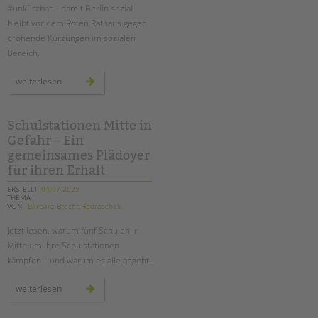
#unkürzbar – damit Berlin sozial
bleibt vor dem Roten Rathaus gegen
drohende Kürzungen im sozialen
Bereich.
demo
weiterlesen
#unkürzbar:
für
den
erhalt
der
Schulstationen Mitte in
sozialen
Gefahr – Ein
infrastruktur
–
gemeinsames Plädoyer
auch
an
für ihren Erhalt
schulen!
ERSTELLT
04.07.2025
THEMA
VON
Barbara Brecht-Hadraschek
Jetzt lesen, warum fünf Schulen in
Mitte um ihre Schulstationen
kämpfen – und warum es alle angeht.
schulstationen
weiterlesen
mitte
in
gefahr