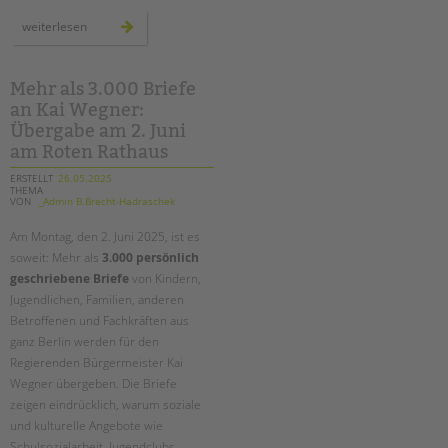
schnittstellengespräche:
weiterlesen
bereichsübergreifender
austausch
auf
augenhöhe
Mehr als 3.000 Briefe
an Kai Wegner:
Übergabe am 2. Juni
am Roten Rathaus
ERSTELLT
26.05.2025
THEMA
VON
_Admin B.Brecht-Hadraschek
Am Montag, den 2. Juni 2025, ist es
soweit: Mehr als
3.000 persönlich
geschriebene Briefe
von Kindern,
Jugendlichen, Familien, anderen
Betroffenen und Fachkräften aus
ganz Berlin werden für den
Regierenden Bürgermeister Kai
Wegner übergeben. Die Briefe
zeigen eindrücklich, warum soziale
und kulturelle Angebote wie
Schulsozialarbeit, Jugendclubs,