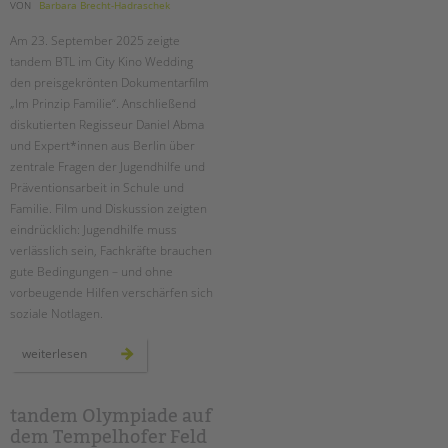
tandem international
VON
Barbara Brecht-Hadraschek
KARRIERE
Am 23. September 2025 zeigte
tandem BTL im City Kino Wedding
Stellenangebote
den preisgekrönten Dokumentarfilm
tandem als Arbeitgeberin
„Im Prinzip Familie“. Anschließend
diskutierten Regisseur Daniel Abma
NEWS/BLOG
und Expert*innen aus Berlin über
zentrale Fragen der Jugendhilfe und
unkuerzbar
Präventionsarbeit in Schule und
Briefe an Kai
Familie. Film und Diskussion zeigten
eindrücklich: Jugendhilfe muss
PRESSE
verlässlich sein, Fachkräfte brauchen
gute Bedingungen – und ohne
Magazin
vorbeugende Hilfen verschärfen sich
KONTAKT
soziale Notlagen.
Impressum
„im
weiterlesen
Datenschutz
prinzip
familie“
–
Hinweisgebersystem
ein
filmabend
tandem Olympiade auf
Intranet
und
dem Tempelhofer Feld
eine