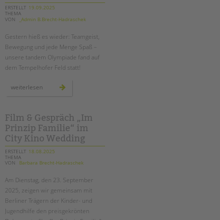
debatte
über
ERSTELLT
19.09.2025
die
THEMA
zukunft
VON
_Admin B.Brecht-Hadraschek
der
jugendhilfe
in
Gestern hieß es wieder: Teamgeist,
berlin
Bewegung und jede Menge Spaß –
unsere tandem Olympiade fand auf
dem Tempelhofer Feld statt!
tandem
weiterlesen
olympiade
auf
dem
tempelhofer
feld
Film & Gespräch „Im
Prinzip Familie“ im
City Kino Wedding
ERSTELLT
18.08.2025
THEMA
VON
Barbara Brecht-Hadraschek
Am Dienstag, den 23. September
2025, zeigen wir gemeinsam mit
Berliner Trägern der Kinder- und
Jugendhilfe den preisgekrönten