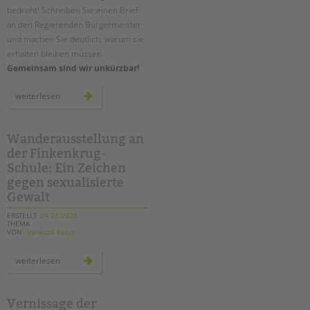
bedroht! Schreiben Sie einen Brief
an den Regierenden Bürgermeister
und machen Sie deutlich, warum sie
erhalten bleiben müssen.
Gemeinsam sind wir unkürzbar!
#briefeankai
weiterlesen
–
briefaktion
für
die
soziale
Wanderausstellung an
zukunft
der Finkenkrug-
unserer
stadt
Schule: Ein Zeichen
gegen sexualisierte
Gewalt
ERSTELLT
24.03.2025
THEMA
VON
Vanessa Karch
wanderausstellung
weiterlesen
an
der
finkenkrug-
schule:
ein
Vernissage der
zeichen