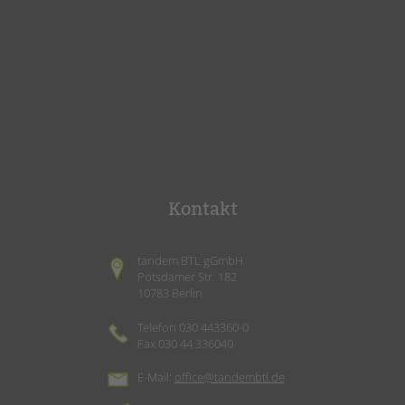
Kontakt
tandem BTL gGmbH
Potsdamer Str. 182
10783 Berlin
Telefon 030 443360-0
Fax 030 44 336040
E-Mail:
office@tandembtl.de