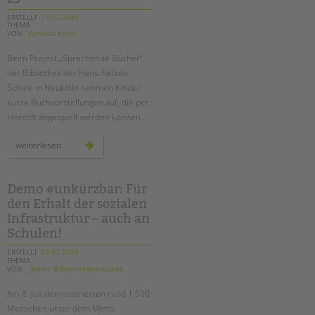
ERSTELLT
15.07.2025
THEMA
VON
Vanessa Karch
Beim Projekt „Sprechende Bücher“
der Bibliothek der Hans‑Fallada-
Schule in Neukölln nehmen Kinder
kurze Buchvorstellungen auf, die per
Hörstift abgespielt werden können.
wenn
weiterlesen
bücher
sprechen:
hans‑fallada‑schule
erhält
deutschen lesepreis 2025
Demo #unkürzbar: Für
den Erhalt der sozialen
Infrastruktur – auch an
Schulen!
ERSTELLT
09.07.2025
THEMA
VON
_Admin B.Brecht-Hadraschek
Am
8. Juli
demonstrierten rund 1.500
Menschen unter dem Motto