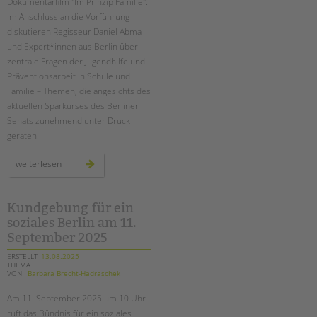
Dokumentarfilm "Im Prinzip Familie".
Im Anschluss an die Vorführung
diskutieren Regisseur Daniel Abma
und Expert*innen aus Berlin über
zentrale Fragen der Jugendhilfe und
Präventionsarbeit in Schule und
Familie – Themen, die angesichts des
aktuellen Sparkurses des Berliner
Senats zunehmend unter Druck
geraten.
film
weiterlesen
&
gespräch
„im
prinzip
familie“
Kundgebung für ein
im
soziales Berlin am 11.
city
kino
September 2025
wedding
ERSTELLT
13.08.2025
THEMA
VON
Barbara Brecht-Hadraschek
Am 11. September 2025 um 10 Uhr
ruft das Bündnis für ein soziales