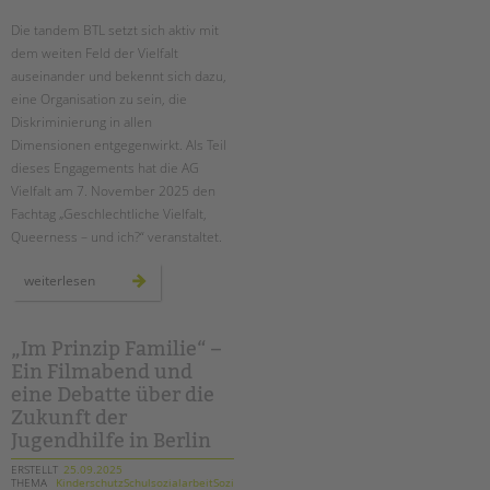
Die tandem BTL setzt sich aktiv mit
EINGLIEDERUNGSHILFE
dem weiten Feld der Vielfalt
auseinander und bekennt sich dazu,
BETREUTES WOHNEN
eine Organisation zu sein, die
Diskriminierung in allen
TANDEM BTL AKADEMIE
Dimensionen entgegenwirkt. Als Teil
dieses Engagements hat die AG
Zertfikatskurse
Vielfalt am 7. November 2025 den
Seminarkalender
Fachtag „Geschlechtliche Vielfalt,
Seminarräume
Suchen
Queerness – und ich?“ veranstaltet.
STADTTEILARBEIT
vielfalt
weiterlesen
leben:
tandem
btl
PROFIL | LEITBILD
schärft
den
„Im Prinzip Familie“ –
Bereiche im Überblick
blick
Ein Filmabend und
für
geschlechtliche
Kinder- und Jugendschutz
eine Debatte über die
vielfalt
in
Unsere Videos
Zukunft der
schule
und
Jugendhilfe in Berlin
Gesellschafter VdK
jugendhilfe
schoolcoach BTL
ERSTELLT
25.09.2025
THEMA
KinderschutzSchulsozialarbeitSozialarbeit