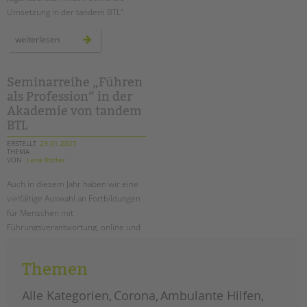
Umsetzung in der tandem BTL“
neue
weiterlesen
broschüre:
basiswissen
für
inklusiven
kinder-
Seminarreihe „Führen
und
als Profession“ in der
jugendschutz
Akademie von tandem
BTL
ERSTELLT
29.01.2025
THEMA
VON
Lena Rotter
Auch in diesem Jahr haben wir eine
vielfältige Auswahl an Fortbildungen
für Menschen mit
Führungsverantwortung, online und
vor Ort in Berlin, im Angebot.
Themen
seminarreihe
weiterlesen
„führen
als
profession“
Alle Kategorien
Corona
Ambulante Hilfen
in