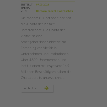
ERSTELLT
07.03.2023
THEMA
STADTTEILARBEIT
VON
Barbara Brecht-Hadraschek
Die tandem BTL hat vor einer Zeit
die „Charta der Vielfalt“
unterzeichnet. Die Charta der
Vielfalt ist eine
Arbeitgeber*inneninitiative zur
Förderung von Vielfalt in
Unternehmen und Institutionen.
Über 4.800 Unternehmen und
Institutionen mit insgesamt 14,9
Millionen Beschäftigten haben die
Charta bereits unterzeichnet.
die
weiterlesen
tandem
btl
als
unterzeichnerin
der
„charta