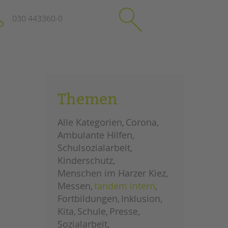
030 443360-0
schließen
KONTAKT
Themen
Suchen
e
Impressum
Alle Kategorien
Corona
itgeberin
Datenschutz
Ambulante Hilfen
Hinweisgebersystem
Schulsozialarbeit
Intranet
Kinderschutz
Menschen im Harzer Kiez
Messen
tandem intern
Fortbildungen
Inklusion
Kita
Schule
Presse
Sozialarbeit