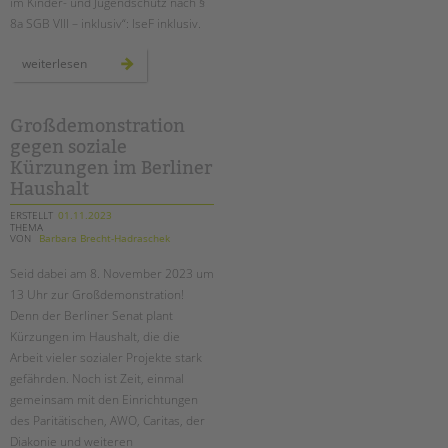
im Kinder- und Jugendschutz nach §
8a SGB VIII – inklusiv“: IseF inklusiv.
neue
weiterlesen
weiterbildung
für
einen
inklusiven
kinderschutz:
Großdemonstration
isef
gegen soziale
inklusiv
Kürzungen im Berliner
Haushalt
ERSTELLT
01.11.2023
THEMA
VON
Barbara Brecht-Hadraschek
Seid dabei am 8. November 2023 um
13 Uhr zur Großdemonstration!
Denn der Berliner Senat plant
Kürzungen im Haushalt, die die
Arbeit vieler sozialer Projekte stark
gefährden. Noch ist Zeit, einmal
gemeinsam mit den Einrichtungen
des Paritätischen, AWO, Caritas, der
Diakonie und weiteren