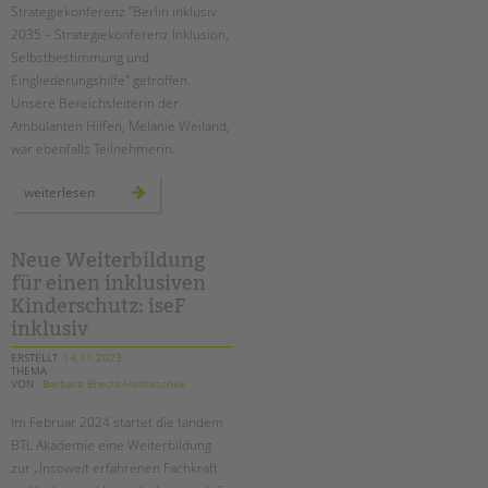
tandem international
Strategiekonferenz "Berlin inklusiv
2035 – Strategiekonferenz Inklusion,
KARRIERE
Selbstbestimmung und
Stellenangebote
Eingliederungshilfe" getroffen.
Unsere Bereichsleiterin der
tandem als Arbeitgeberin
Ambulanten Hilfen, Melanie Weiland,
NEWS/BLOG
war ebenfalls Teilnehmerin.
unkuerzbar
strategiekonferenz
weiterlesen
zu
Briefe an Kai
inklusion
und
eingliederungshilfe
Neue Weiterbildung
PRESSE
für einen inklusiven
Kinderschutz: iseF
Magazin
inklusiv
KONTAKT
ERSTELLT
14.11.2023
Impressum
THEMA
VON
Barbara Brecht-Hadraschek
Datenschutz
Im Februar 2024 startet die tandem
Hinweisgebersystem
BTL Akademie eine Weiterbildung
Intranet
zur „Insoweit erfahrenen Fachkraft