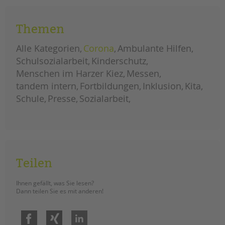
Bündnispartner*innen ein klares
Zeichen zu setzen.
Themen
großdemonstration
weiterlesen
gegen
Alle Kategorien
Corona
Ambulante Hilfen
soziale
kürzungen
Schulsozialarbeit
Kinderschutz
im
berliner
Menschen im Harzer Kiez
Messen
haushalt
tandem intern
Fortbildungen
Inklusion
Kita
Schule
Presse
Sozialarbeit
Teilen
Ihnen gefällt, was Sie lesen?
Dann teilen Sie es mit anderen!
Facebook
Xing
LinkedIn