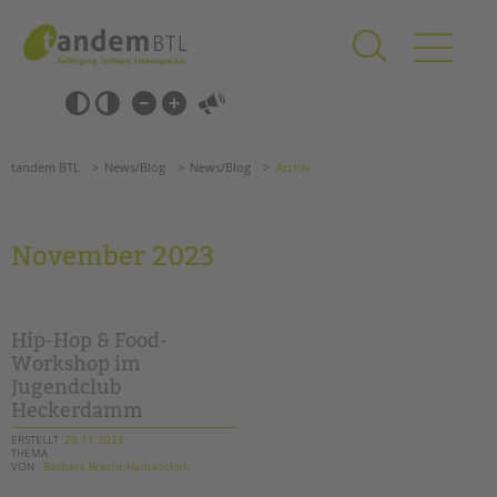
Zum
Navigation
Inhalt
überspringen
springen
Navigation
Barrierefrei-
überspringen
Einstellungen
überspringen
ANGEBOTE
tandem BTL
News/Blog
News/Blog
Archiv
KITA & FRÜHE HILFEN
SCHULE & GANZTAG
November 2023
Grundschulen
Oberschulen
Förderzentren
Hip-Hop & Food-
Kollegs
Workshop im
Jugendclub
EFöB
Heckerdamm
Schulbezogene Sozialarbeit
Tagesgruppen
ERSTELLT
28.11.2023
THEMA
VON
Barbara Brecht-Hadraschek
HILFEN ZUR ERZIEHUNG