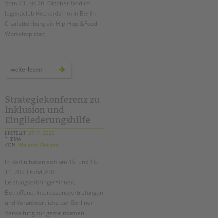
Vom 23. bis 26. Oktober fand im
Suchen
Jugendclub Heckerdamm in Berlin-
EINGLIEDERUNGSHILFE
Charlottenburg ein Hip-Hop &Food-
Workshop statt.
BETREUTES WOHNEN
TANDEM BTL AKADEMIE
hip-
weiterlesen
hop
Zertfikatskurse
&
food-
Seminarkalender
workshop
im
Strategiekonferenz zu
Seminarräume
jugendclub
Inklusion und
heckerdamm
Eingliederungshilfe
STADTTEILARBEIT
ERSTELLT
27.11.2023
THEMA
PROFIL | LEITBILD
VON
Melanie Weiland
Bereiche im Überblick
In Berlin haben sich am 15. und 16.
Kinder- und Jugendschutz
11. 2023 rund 200
Leistungserbringer*innen,
Unsere Videos
Betroffene, Interessensvertretungen
Gesellschafter VdK
und Verantwortliche der Berliner
schoolcoach BTL
Verwaltung zur gemeinsamen