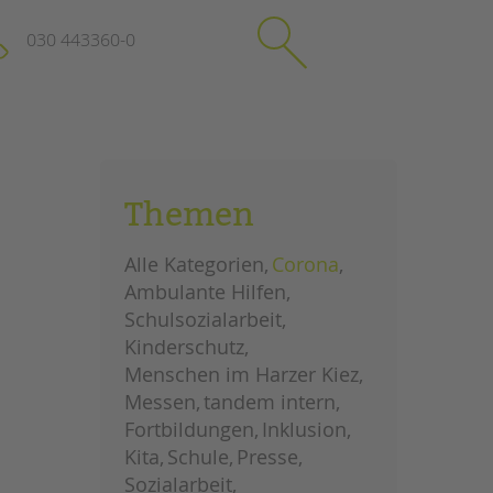
030 443360-0
schließen
KONTAKT
Themen
Suchen
e
Impressum
Alle Kategorien
Corona
itgeberin
Datenschutz
Ambulante Hilfen
Hinweisgebersystem
Schulsozialarbeit
Intranet
Kinderschutz
Menschen im Harzer Kiez
Messen
tandem intern
Fortbildungen
Inklusion
Kita
Schule
Presse
Sozialarbeit