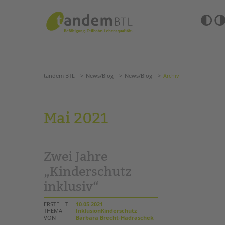
Zum
Navigation
Inhalt
überspringen
springen
Barrierefre
Einstellun
tandem BTL
News/Blog
News/Blog
Archiv
übersprin
Navigation
überspringen
SUCHE
tandem BTL
News/Blog
News/Blog
Archiv
ANGEBOTE
Mai 2021
KITA & FRÜHE HILFEN
HILFEN ZUR ERZIE
SCHULE & GANZTAG
EINGLIEDERUNGSHI
Zwei Jahre
Grundschulen
BETREUTES WOHNE
Oberschulen
„Kinderschutz
Förderzentren
inklusiv“
TANDEM BTL AKADE
Kollegs
EFöB
Zertfikatskurse
ERSTELLT
10.05.2021
Schulbezogene Sozialarbeit
THEMA
InklusionKinderschutz
Seminarkalender
VON
Barbara Brecht-Hadraschek
Tagesgruppen
Seminarräume