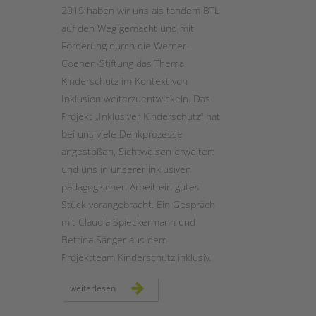
2019 haben wir uns als tandem BTL
auf den Weg gemacht und mit
STADTTEILARBEIT
Förderung durch die Werner-
Coenen-Stiftung das Thema
Kinderschutz im Kontext von
Inklusion weiterzuentwickeln. Das
Projekt „Inklusiver Kinderschutz“ hat
bei uns viele Denkprozesse
angestoßen, Sichtweisen erweitert
und uns in unserer inklusiven
pädagogischen Arbeit ein gutes
Stück vorangebracht. Ein Gespräch
mit Claudia Spieckermann und
Bettina Sänger aus dem
Projektteam Kinderschutz inklusiv.
zwei
weiterlesen
jahre
„kinderschutz
inklusiv“