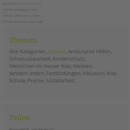
Grundschule und einem
sonderpädagogischen
Förderzentrum mit den
Schwerpunkten „Geistige
Entwicklung“ und „Lernen“, das
interaktive Präventionsprojekt
Themen
„LIEBESLEBEN“ statt.
Alle Kategorien
Corona
Ambulante Hilfen
pestalozzi-
weiterlesen
schule:
Schulsozialarbeit
Kinderschutz
drei
tage
Menschen im Harzer Kiez
Messen
für
sexuelle
tandem intern
gesundheit
Fortbildungen
Inklusion
Kita
und
aufklärung
Schule
Presse
Sozialarbeit
Teilen
Ihnen gefällt, was Sie lesen?