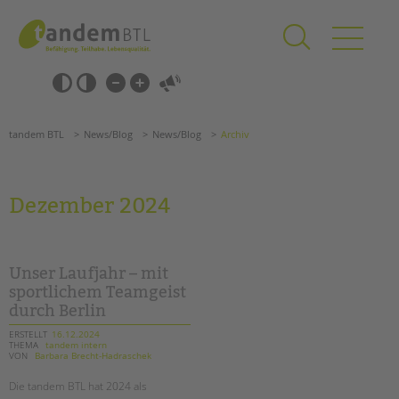
Zum
Navigation
Inhalt
überspringen
springen
Navigation
Barrierefrei-
überspringen
Einstellungen
überspringen
ANGEBOTE
tandem BTL
News/Blog
News/Blog
Archiv
KITA & FRÜHE HILFEN
SCHULE & GANZTAG
Dezember 2024
Grundschulen
Oberschulen
Förderzentren
Unser Laufjahr – mit
Kollegs
sportlichem Teamgeist
durch Berlin
EFöB
Schulbezogene Sozialarbeit
ERSTELLT
16.12.2024
THEMA
tandem intern
Tagesgruppen
VON
Barbara Brecht-Hadraschek
HILFEN ZUR ERZIEHUNG
Die tandem BTL hat 2024 als