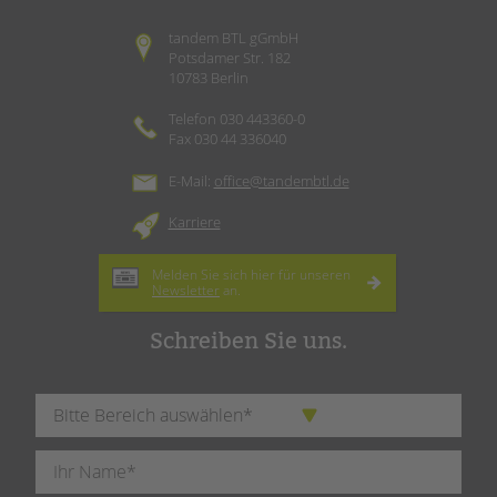
tandem BTL gGmbH
Potsdamer Str. 182
10783 Berlin
Telefon 030 443360-0
Fax 030 44 336040
E-Mail:
office@tandembtl.de
Karriere
Melden Sie sich hier für unseren
Newsletter
an.
Schreiben Sie uns.