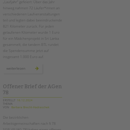
Suchen
„Laufjahr“ gefeiert: Über das Jahr
hinweg nahmen 72 Läufer*innen an
EINGLIEDERUNGSHILFE
verschiedenen Laufveranstaltungen
teil und legten dabei beeindruckende
BETREUTES WOHNEN
821 Kilometer zurück. Für jeden
gelaufenen Kilometer wurde 1 Euro
TANDEM BTL AKADEMIE
für ein Mädchenprojekt in Sri Lanka
gesammelt, die tandem BTL rundet
Zertfikatskurse
die Spendensumme jetzt auf
Seminarkalender
insgesamt 1.000 Euro auf.
Seminarräume
unser
weiterlesen
laufjahr
STADTTEILARBEIT
–
mit
sportlichem
teamgeist
Offener Brief der AGen
PROFIL | LEITBILD
durch
78
berlin
Bereiche im Überblick
ERSTELLT
16.12.2024
Kinder- und Jugendschutz
THEMA
VON
Barbara Brecht-Hadraschek
Unsere Videos
Gesellschafter VdK
Die bezirklichen
Arbeitsgemeinschaften nach § 78
schoolcoach BTL
SGB VIII (AG 78) haben einen offenen