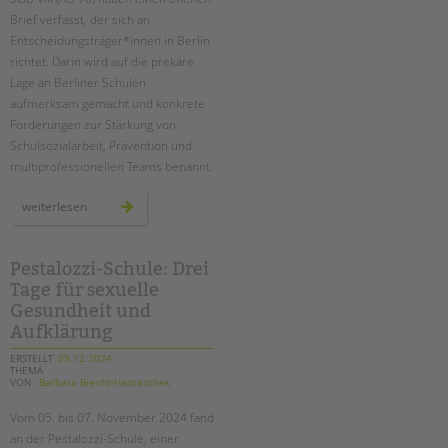
tandem international
Brief verfasst, der sich an
KARRIERE
Entscheidungsträger*innen in Berlin
richtet. Darin wird auf die prekäre
Stellenangebote
Lage an Berliner Schulen
tandem als Arbeitgeberin
aufmerksam gemacht und konkrete
Forderungen zur Stärkung von
NEWS/BLOG
Schulsozialarbeit, Prävention und
multiprofessionellen Teams benannt.
unkuerzbar
Briefe an Kai
offener
weiterlesen
brief
der
agen
PRESSE
78
Pestalozzi-Schule: Drei
Tage für sexuelle
Magazin
KONTAKT
Gesundheit und
Aufklärung
Impressum
ERSTELLT
09.12.2024
Datenschutz
THEMA
VON
Barbara Brecht-Hadraschek
Hinweisgebersystem
Intranet
Vom 05. bis 07. November 2024 fand
an der Pestalozzi-Schule, einer