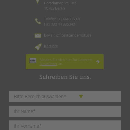
Potsdamer Str. 182
10783 Berlin
Telefon 030 443360-0
Fax 030 44 336040
E-Mail:
office@tandembtl.de
Karriere
Melden Sie sich hier für unseren
Newsletter
an.
Schreiben Sie uns.