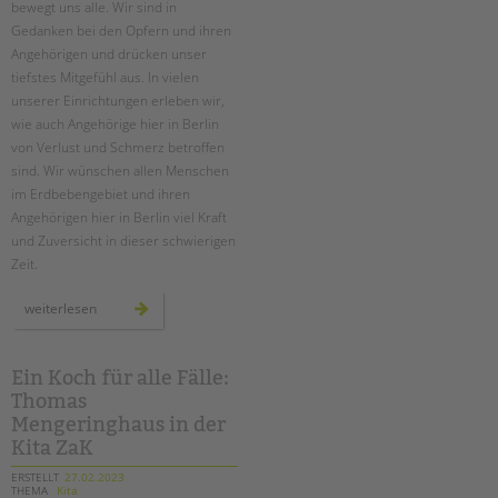
Suchen
bewegt uns alle. Wir sind in
Gedanken bei den Opfern und ihren
EINGLIEDERUNGSHILFE
Angehörigen und drücken unser
tiefstes Mitgefühl aus. In vielen
BETREUTES WOHNEN
unserer Einrichtungen erleben wir,
wie auch Angehörige hier in Berlin
TANDEM BTL AKADEMIE
von Verlust und Schmerz betroffen
sind. Wir wünschen allen Menschen
Zertfikatskurse
im Erdbebengebiet und ihren
Seminarkalender
Angehörigen hier in Berlin viel Kraft
Seminarräume
und Zuversicht in dieser schwierigen
Zeit.
STADTTEILARBEIT
solidarität
weiterlesen
mit
PROFIL | LEITBILD
den
erdbebenopfern
Bereiche im Überblick
Ein Koch für alle Fälle:
Kinder- und Jugendschutz
Thomas
Unsere Videos
Mengeringhaus in der
Kita ZaK
Gesellschafter VdK
schoolcoach BTL
ERSTELLT
27.02.2023
THEMA
Kita