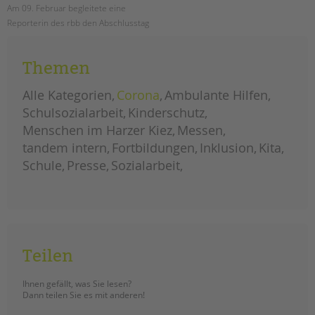
Am 09. Februar begleitete eine
Reporterin des rbb den Abschlusstag
der Kontliktlots*innenausbildung an
der Ludwig-Cauer-Schule. Der Link
Themen
zur Mediathek ist im Beitrag.
Alle Kategorien
Corona
Ambulante Hilfen
der
weiterlesen
rbb
Schulsozialarbeit
Kinderschutz
zu
besuch
Menschen im Harzer Kiez
Messen
bei
der
tandem intern
konfliktslots*innenausbildung
Fortbildungen
Inklusion
Kita
der
cauerschule
Schule
Presse
Sozialarbeit
Teilen
Ihnen gefällt, was Sie lesen?
Dann teilen Sie es mit anderen!