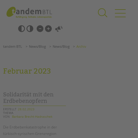
Zum
Navigation
Inhalt
überspringen
springen
Navigation
Barrierefrei-
überspringen
Einstellungen
überspringen
ANGEBOTE
tandem BTL
News/Blog
News/Blog
Archiv
KITA & FRÜHE HILFEN
SCHULE & GANZTAG
Februar 2023
Grundschulen
Oberschulen
Förderzentren
Solidarität mit den
Kollegs
Erdbebenopfern
EFöB
ERSTELLT
28.02.2023
THEMA
Schulbezogene Sozialarbeit
VON
Barbara Brecht-Hadraschek
Tagesgruppen
Die Erdbebenkatastrophe in der
HILFEN ZUR ERZIEHUNG
türkisch-syrischen Grenzregion