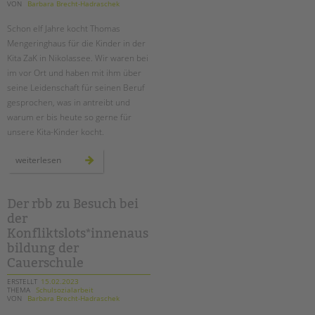
tandem international
VON
Barbara Brecht-Hadraschek
KARRIERE
Schon elf Jahre kocht Thomas
Mengeringhaus für die Kinder in der
Stellenangebote
Kita ZaK in Nikolassee. Wir waren bei
tandem als Arbeitgeberin
im vor Ort und haben mit ihm über
seine Leidenschaft für seinen Beruf
NEWS/BLOG
gesprochen, was in antreibt und
warum er bis heute so gerne für
unkuerzbar
unsere Kita-Kinder kocht.
Briefe an Kai
ein
weiterlesen
koch
PRESSE
für
alle
fälle:
thomas
Der rbb zu Besuch bei
Magazin
mengeringhaus
KONTAKT
der
in
der
Konfliktslots*innenaus
kita
Impressum
zak
bildung der
Datenschutz
Cauerschule
Hinweisgebersystem
ERSTELLT
15.02.2023
THEMA
Schulsozialarbeit
Intranet
VON
Barbara Brecht-Hadraschek