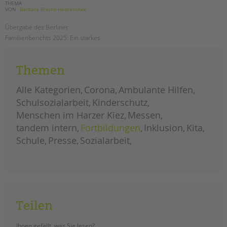
THEMA
VON
Barbara Brecht-Hadraschek
Übergabe des Berliner
Familienberichts 2025: Ein starkes
Signal für Familien – und für unser
Familienzentrum an der Hermann-
Themen
Boddin
-Schule
Alle Kategorien
Corona
Ambulante Hilfen
übergabe
weiterlesen
des
Schulsozialarbeit
Kinderschutz
berliner
familienberichts
Menschen im Harzer Kiez
Messen
2025
an
tandem intern
der
Fortbildungen
Inklusion
Kita
hermann-
boddin-
Schule
Presse
Sozialarbeit
schule
Teilen
Ihnen gefällt, was Sie lesen?