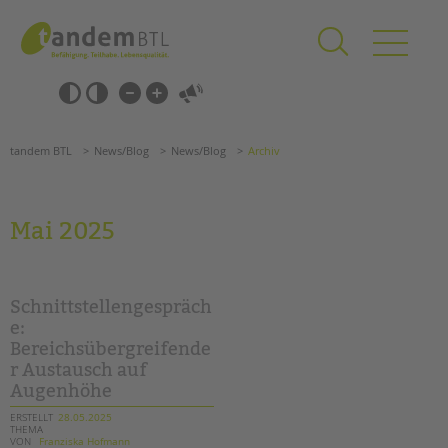
Zum
Navigation
Inhalt
überspringen
springen
Navigation
Barrierefrei-
überspringen
Einstellungen
überspringen
ANGEBOTE
tandem BTL
News/Blog
News/Blog
Archiv
KITA & FRÜHE HILFEN
SCHULE & GANZTAG
Mai 2025
Grundschulen
Oberschulen
Förderzentren
Schnittstellengespräch
Kollegs
e:
Bereichsübergreifende
EFöB
r Austausch auf
Schulbezogene Sozialarbeit
Augenhöhe
Tagesgruppen
ERSTELLT
28.05.2025
THEMA
HILFEN ZUR ERZIEHUNG
VON
Franziska Hofmann