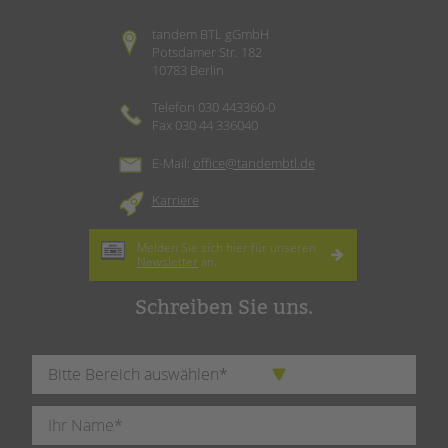
tandem BTL gGmbH
Potsdamer Str. 182
10783 Berlin
Telefon 030 443360-0
Fax 030 44 336040
E-Mail:
office@tandembtl.de
Karriere
Melden Sie sich hier für unseren
Newsletter
an.
Schreiben Sie uns.