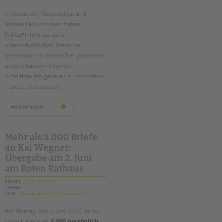
Suchen
In intensiven Gesprächen und
EINGLIEDERUNGSHILFE
aktiven Diskussionen haben
Kolleg*innen aus ganz
BETREUTES WOHNEN
unterschiedlichen Bereichen
gemeinsam an einem Ziel gearbeitet:
TANDEM BTL AKADEMIE
unsere tandem-internen
Schnittstellen genauer zu verstehen
Zertfikatskurse
– und zu verbessern.
Seminarkalender
Seminarräume
schnittstellengespräche:
weiterlesen
bereichsübergreifender
austausch
auf
STADTTEILARBEIT
augenhöhe
Mehr als 3.000 Briefe
an Kai Wegner:
PROFIL | LEITBILD
Übergabe am 2. Juni
Bereiche im Überblick
am Roten Rathaus
Kinder- und Jugendschutz
ERSTELLT
26.05.2025
Unsere Videos
THEMA
VON
_Admin B.Brecht-Hadraschek
Gesellschafter VdK
Am Montag, den 2. Juni 2025, ist es
schoolcoach BTL
soweit: Mehr als
3.000 persönlich