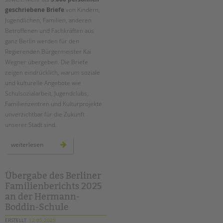
tandem international
geschriebene Briefe
von Kindern,
KARRIERE
Jugendlichen, Familien, anderen
Betroffenen und Fachkräften aus
Stellenangebote
ganz Berlin werden für den
tandem als Arbeitgeberin
Regierenden Bürgermeister Kai
Wegner übergeben. Die Briefe
NEWS/BLOG
zeigen eindrücklich, warum soziale
und kulturelle Angebote wie
unkuerzbar
Schulsozialarbeit, Jugendclubs,
Briefe an Kai
Familienzentren und Kulturprojekte
unverzichtbar für die Zukunft
PRESSE
unserer Stadt sind.
Magazin
mehr
weiterlesen
als
KONTAKT
3.000
briefe
an
Impressum
kai
Übergabe des Berliner
wegner:
Datenschutz
Familienberichts 2025
übergabe
am
Hinweisgebersystem
an der Hermann-
2.
juni
Boddin-Schule
Intranet
am
roten
ERSTELLT
12.05.2025
rathaus