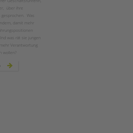
erer Geschäftsführerin,
er, über ihre
n gesprochen. Was
ndern, damit mehr
ührungspositionen
nd was rät sie jungen
 mehr Verantwortung
 wollen?
frauen
n
als
führungskräfte:
herausforderungen
und
perspektiven