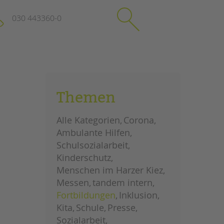
030 443360-0
schließen
KONTAKT
Themen
Suchen
e
Impressum
Alle Kategorien
Corona
itgeberin
Datenschutz
Ambulante Hilfen
Hinweisgebersystem
Schulsozialarbeit
Intranet
Kinderschutz
Menschen im Harzer Kiez
Messen
tandem intern
Fortbildungen
Inklusion
Kita
Schule
Presse
Sozialarbeit