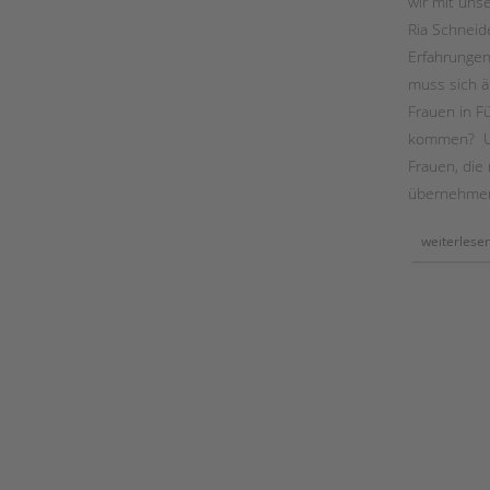
wir mit uns
zur
förderung
Ria Schneid
von
lesekompetenz
Erfahrunge
muss sich ä
Frauen in F
kommen? ­ U
Frauen, die
übernehmen
weiterlese