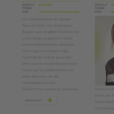
ERSTELLT
20.03.2019
ERSTELLT
07
THEMA
THEMA
STADTTEILARBEIT
VON
_Admin B.Brecht-Hadraschek
VON
Ba
Die Schulbibliothek als dunkler
Raum im Keller mit verstaubten
Regalen und vergilbten Büchern hat
schon längst ausgedient. Heute
sind Schulbibliotheken attraktive
Orte in gut erreichbarer Lage
innerhalb der Schule geworden.
Viele unserer Kooperationsschulen
setzen auf Schulbibliotheken als
einen Baustein, um die
Lesekompetenz ihrer
Schüler*innen weiter zu entwickeln.
Immer noch 
Drittel der 
schulbibliotheken
weiterlesen
Deutschland
–
ein
Internation
wichtiger
baustein