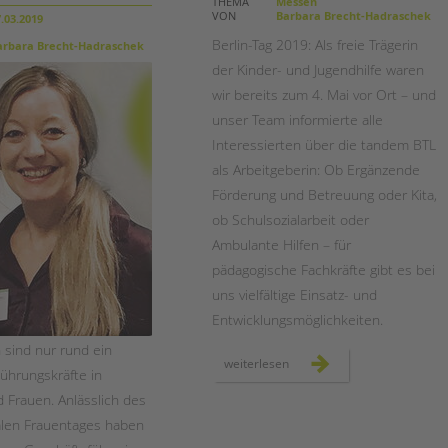
Magazin
THEMA
Messen
VON
Barbara Brecht-Hadraschek
.03.2019
Berlin-Tag 2019: Als freie Trägerin
rbara Brecht-Hadraschek
der Kinder- und Jugendhilfe waren
wir bereits zum 4. Mai vor Ort – und
unser Team informierte alle
Interessierten über die tandem BTL
als Arbeitgeberin: Ob Ergänzende
Förderung und Betreuung oder Kita,
ob Schulsozialarbeit oder
Ambulante Hilfen – für
pädagogische Fachkräfte gibt es bei
uns vielfältige Einsatz- und
Entwicklungsmöglichkeiten.
sind nur rund ein
berlin-
weiterlesen
Führungskräfte in
tag
2019:
 Frauen. Anlässlich des
neuer
rekord
mit
alen Frauentages haben
5000
besucher*innen