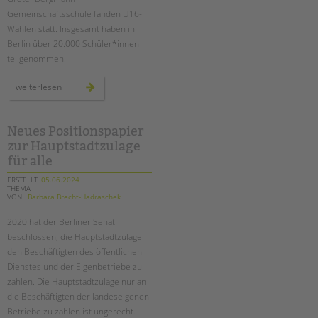
tandem international
Gemeinschaftsschule fanden U16-
KARRIERE
Wahlen statt. Insgesamt haben in
Berlin über 20.000 Schüler*innen
Stellenangebote
teilgenommen.
tandem als Arbeitgeberin
u16
weiterlesen
NEWS/BLOG
europawahl
an
der
schule
unkuerzbar
am
Neues Positionspapier
schloss
Briefe an Kai
zur Hauptstadtzulage
für alle
PRESSE
ERSTELLT
05.06.2024
THEMA
VON
Barbara Brecht-Hadraschek
Magazin
KONTAKT
2020 hat der Berliner Senat
beschlossen, die Hauptstadtzulage
Impressum
den Beschäftigten des öffentlichen
Datenschutz
Dienstes und der Eigenbetriebe zu
Hinweisgebersystem
zahlen. Die Hauptstadtzulage nur an
Intranet
die Beschäftigten der landeseigenen
Betriebe zu zahlen ist ungerecht.