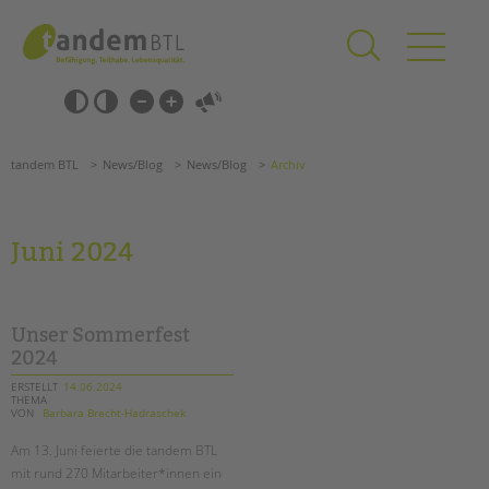
Zum
Navigation
Inhalt
überspringen
springen
Navigation
Barrierefrei-
überspringen
Einstellungen
überspringen
ANGEBOTE
tandem BTL
News/Blog
News/Blog
Archiv
KITA & FRÜHE HILFEN
SCHULE & GANZTAG
Juni 2024
Grundschulen
Oberschulen
Förderzentren
Unser Sommerfest
Kollegs
2024
EFöB
ERSTELLT
14.06.2024
THEMA
Schulbezogene Sozialarbeit
VON
Barbara Brecht-Hadraschek
Tagesgruppen
Am 13. Juni feierte die tandem BTL
HILFEN ZUR ERZIEHUNG
mit rund 270 Mitarbeiter*innen ein