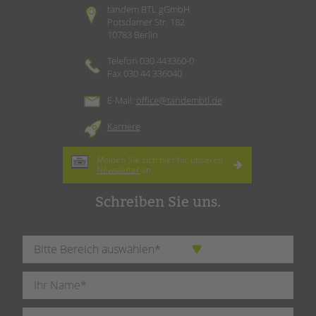
tandem BTL gGmbH
Potsdamer Str. 182
10783 Berlin
Telefon 030 443360-0
Fax 030 44 336040
E-Mail:
office@tandembtl.de
Karriere
Melden Sie sich hier für unseren
Newsletter
an.
Schreiben Sie uns.