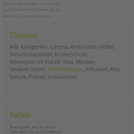
Diese Ungerechtigkeit muss endlich
ein Ende haben! Hier finden Sie ein
aktuelles Positionspapier des
Paritätischen Wohlfahrtsverbandes
LV Berlin e.V. zur Hauptstadtzulage
Themen
für alle!
Alle Kategorien
Corona
Ambulante Hilfen
neues
weiterlesen
positionspapier
Schulsozialarbeit
Kinderschutz
zur
hauptstadtzulage
Menschen im Harzer Kiez
Messen
für
alle
tandem intern
Fortbildungen
Inklusion
Kita
Schule
Presse
Sozialarbeit
Teilen
Ihnen gefällt, was Sie lesen?
Dann teilen Sie es mit anderen!