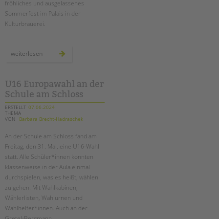
Suchen
fröhliches und ausgelassenes
Sommerfest im Palais in der
EINGLIEDERUNGSHILFE
Kulturbrauerei.
BETREUTES WOHNEN
unser
weiterlesen
sommerfest
TANDEM BTL AKADEMIE
2024
Zertfikatskurse
U16 Europawahl an der
Seminarkalender
Schule am Schloss
Seminarräume
ERSTELLT
07.06.2024
THEMA
VON
Barbara Brecht-Hadraschek
STADTTEILARBEIT
An der Schule am Schloss fand am
PROFIL | LEITBILD
Freitag, den 31. Mai, eine U16-Wahl
statt. Alle Schüler*innen konnten
Bereiche im Überblick
klassenweise in der Aula einmal
Kinder- und Jugendschutz
durchspielen, was es heißt, wählen
Unsere Videos
zu gehen. Mit Wahlkabinen,
Gesellschafter VdK
Wählerlisten, Wahlurnen und
Wahlhelfer*innen. Auch an der
schoolcoach BTL
Gretel-Bergmann