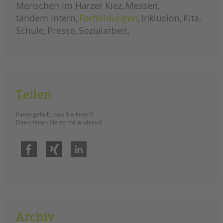
Menschen im Harzer Kiez
eine
Messen
inklusive
türkeireise
tandem intern
Fortbildungen
Inklusion
Kita
Schule
Presse
Sozialarbeit
Teilen
Ihnen gefällt, was Sie lesen?
Dann teilen Sie es mit anderen!
Facebook
Xing
LinkedIn
Archiv