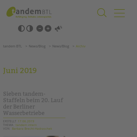
Zum
Navigation
Inhalt
überspringen
springen
Navigation
Barrierefrei-
überspringen
Einstellungen
überspringen
ANGEBOTE
tandem BTL
News/Blog
News/Blog
Archiv
KITA & FRÜHE HILFEN
SCHULE & GANZTAG
Juni 2019
Grundschulen
Oberschulen
Förderzentren
Sieben tandem-
Kollegs
Staffeln beim 20. Lauf
der Berliner
EFöB
Wasserbetriebe
Schulbezogene Sozialarbeit
Tagesgruppen
ERSTELLT
17.06.2019
THEMA
tandem intern
VON
Barbara Brecht-Hadraschek
HILFEN ZUR ERZIEHUNG