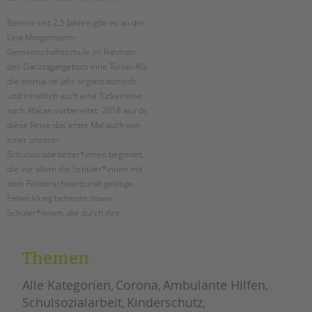
Bereits seit 2,5 Jahren gibt es an der
Lina-Morgenstern-
Gemeinschaftsschule im Rahmen
des Ganztagangebots eine Türkei-AG,
die einmal im Jahr organisatorisch
und inhaltlich auch eine Türkeireise
nach Afacan vorbereitet. 2018 wurde
diese Reise das erste Mal auch von
einer unserer
Schulsozialarbeiter*innen begleitet,
die vor allem die Schüler*innen mit
dem Förderschwerpunkt geistige
Entwicklung betreute sowie
Schüler*innen, die durch ihre
psychosozialen Probleme stark
gefordert waren. 2019 wird das
Themen
Reise-Projekt weitergeführt.
Alle Kategorien
Corona
Ambulante Hilfen
plastik
weiterlesen
im
Schulsozialarbeit
Kinderschutz
meer
–