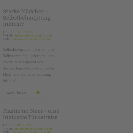
tandem international
beim
20.
lauf
Starke Mädchen –
KARRIERE
der
Selbstbehauptung
berliner
Stellenangebote
wasserbetriebe
inklusiv
tandem als Arbeitgeberin
ERSTELLT
12.06.2019
THEMA
InklusionSchulsozialarbeit
NEWS/BLOG
VON
Barbara Brecht-Hadraschek
Selbstbewusstsein stärken und
unkuerzbar
Selbstverteidigung lernen – das
Briefe an Kai
stand im Mittelpunkt des
dreiwöchigen Projektes „Starke
PRESSE
Mädchen – Selbstbehauptung
inklusiv“.
Magazin
KONTAKT
starke
weiterlesen
mädchen
–
Impressum
selbstbehauptung
inklusiv
Datenschutz
Plastik im Meer – eine
Hinweisgebersystem
inklusive Türkeireise
Intranet
ERSTELLT
05.06.2019
THEMA
InklusionSchulsozialarbeit
VON
Barbara Brecht-Hadraschek