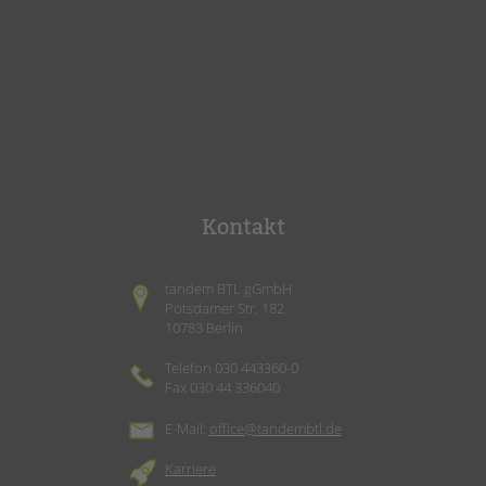
Kontakt
tandem BTL gGmbH
Potsdamer Str. 182
10783 Berlin
Telefon 030 443360-0
Fax 030 44 336040
E-Mail:
office@tandembtl.de
Karriere