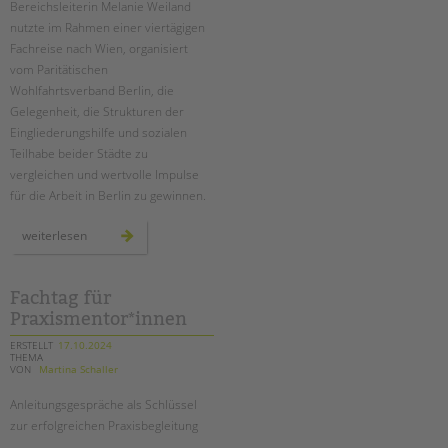
Bereichsleiterin Melanie Weiland
nutzte im Rahmen einer viertägigen
EINGLIEDERUNGSHILFE
Fachreise nach Wien, organisiert
vom Paritätischen
BETREUTES WOHNEN
Wohlfahrtsverband Berlin, die
Gelegenheit, die Strukturen der
TANDEM BTL AKADEMIE
Eingliederungshilfe und sozialen
Teilhabe beider Städte zu
Zertfikatskurse
vergleichen und wertvolle Impulse
Seminarkalender
für die Arbeit in Berlin zu gewinnen.
Seminarräume
fachlicher
weiterlesen
austausch
STADTTEILARBEIT
zwischen
wien
und
berlin
Fachtag für
PROFIL | LEITBILD
–
Praxismentor*innen
erfahrungsbericht
Bereiche im Überblick
ERSTELLT
17.10.2024
Kinder- und Jugendschutz
THEMA
VON
Martina Schaller
Unsere Videos
Gesellschafter VdK
Anleitungsgespräche als Schlüssel
zur erfolgreichen Praxisbegleitung
schoolcoach BTL