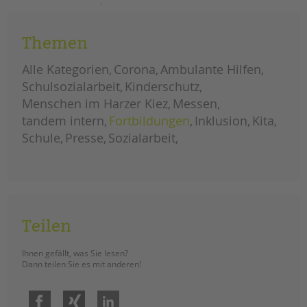
tandem international
fachtag
weiterlesen
für
KARRIERE
praxismentor*innen
Themen
Stellenangebote
tandem als Arbeitgeberin
Alle Kategorien
Corona
Ambulante Hilfen
Schulsozialarbeit
Kinderschutz
NEWS/BLOG
Menschen im Harzer Kiez
Messen
unkuerzbar
tandem intern
Fortbildungen
Inklusion
Kita
Briefe an Kai
Schule
Presse
Sozialarbeit
PRESSE
Magazin
KONTAKT
Teilen
Impressum
Datenschutz
Ihnen gefällt, was Sie lesen?
Dann teilen Sie es mit anderen!
Hinweisgebersystem
Intranet
Facebook
Xing
LinkedIn