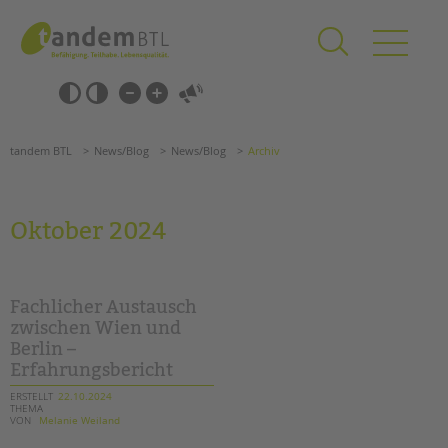
Zum
Navigation
Inhalt
überspringen
springen
Navigation
Barrierefrei-
überspringen
Einstellungen
überspringen
ANGEBOTE
tandem BTL
News/Blog
News/Blog
Archiv
KITA & FRÜHE HILFEN
SCHULE & GANZTAG
Oktober 2024
Grundschulen
Oberschulen
Förderzentren
Fachlicher Austausch
Kollegs
zwischen Wien und
Berlin –
EFöB
Erfahrungsbericht
Schulbezogene Sozialarbeit
Tagesgruppen
ERSTELLT
22.10.2024
THEMA
VON
Melanie Weiland
HILFEN ZUR ERZIEHUNG
Suchen