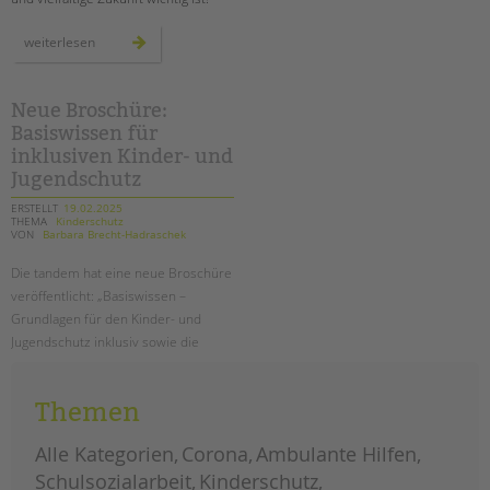
tandem international
geht
weiterlesen
KARRIERE
wählen!
Stellenangebote
tandem als Arbeitgeberin
Neue Broschüre:
Basiswissen für
NEWS/BLOG
inklusiven Kinder- und
Jugendschutz
unkuerzbar
ERSTELLT
19.02.2025
Briefe an Kai
THEMA
Kinderschutz
VON
Barbara Brecht-Hadraschek
PRESSE
Die tandem hat eine neue Broschüre
veröffentlicht: „Basiswissen –
Magazin
Grundlagen für den Kinder- und
KONTAKT
Jugendschutz inklusiv sowie die
Umsetzung in der tandem BTL“
Impressum
Datenschutz
Themen
neue
weiterlesen
broschüre:
Hinweisgebersystem
basiswissen
für
Alle Kategorien
Corona
Ambulante Hilfen
Intranet
inklusiven
kinder-
Schulsozialarbeit
Kinderschutz
und