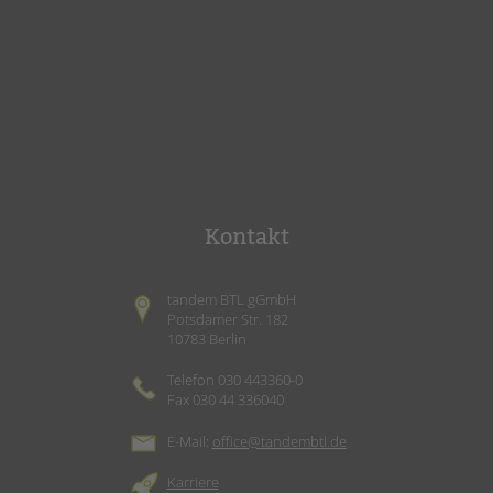
Kontakt
tandem BTL gGmbH
Potsdamer Str. 182
10783 Berlin
Telefon 030 443360-0
Fax 030 44 336040
E-Mail:
office@tandembtl.de
Karriere