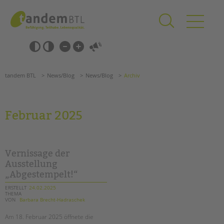
Zum
Navigation
Inhalt
überspringen
springen
Navigation
Barrierefrei-
überspringen
Einstellungen
überspringen
ANGEBOTE
tandem BTL
News/Blog
News/Blog
Archiv
KITA & FRÜHE HILFEN
SCHULE & GANZTAG
Februar 2025
Grundschulen
Oberschulen
Förderzentren
Vernissage der
Kollegs
Ausstellung
„Abgestempelt!“
EFöB
Schulbezogene Sozialarbeit
ERSTELLT
24.02.2025
THEMA
Tagesgruppen
VON
Barbara Brecht-Hadraschek
HILFEN ZUR ERZIEHUNG
Am 18. Februar 2025 öffnete die
Suchen