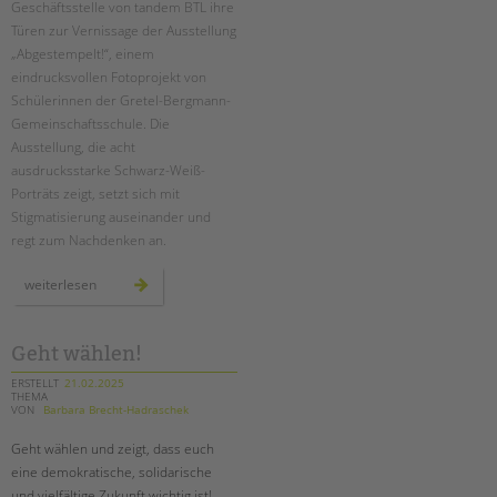
Geschäftsstelle von tandem BTL ihre
Türen zur Vernissage der Ausstellung
EINGLIEDERUNGSHILFE
„Abgestempelt!“, einem
eindrucksvollen Fotoprojekt von
BETREUTES WOHNEN
Schülerinnen der Gretel-Bergmann-
Gemeinschaftsschule. Die
TANDEM BTL AKADEMIE
Ausstellung, die acht
ausdrucksstarke Schwarz-Weiß-
Zertfikatskurse
Porträts zeigt, setzt sich mit
Seminarkalender
Stigmatisierung auseinander und
Seminarräume
regt zum Nachdenken an.
STADTTEILARBEIT
vernissage
weiterlesen
der
ausstellung
„abgestempelt!“
PROFIL | LEITBILD
Geht wählen!
Bereiche im Überblick
ERSTELLT
21.02.2025
Kinder- und Jugendschutz
THEMA
VON
Barbara Brecht-Hadraschek
Unsere Videos
Gesellschafter VdK
Geht wählen und zeigt, dass euch
eine demokratische, solidarische
schoolcoach BTL
und vielfältige Zukunft wichtig ist!