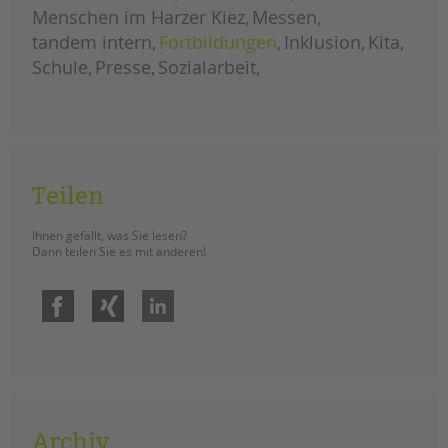
jugendschutz
Menschen im Harzer Kiez
Messen
tandem intern
Fortbildungen
Inklusion
Kita
Schule
Presse
Sozialarbeit
Teilen
Ihnen gefällt, was Sie lesen?
Dann teilen Sie es mit anderen!
Facebook
Xing
LinkedIn
Archiv