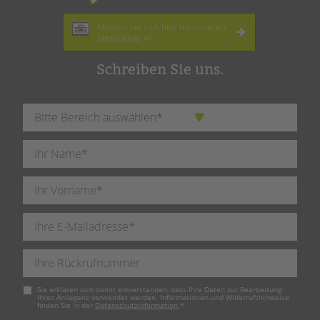
Melden Sie sich hier für unseren
Newsletter
an.
Schreiben Sie uns.
Pflichtfeld
Sie erklären sich damit einverstanden, dass Ihre Daten zur Bearbeitung
Ihres Anliegens verwendet werden. Informationen und Widerrufshinweise
finden Sie in der
Datenschutzinformation
.
*