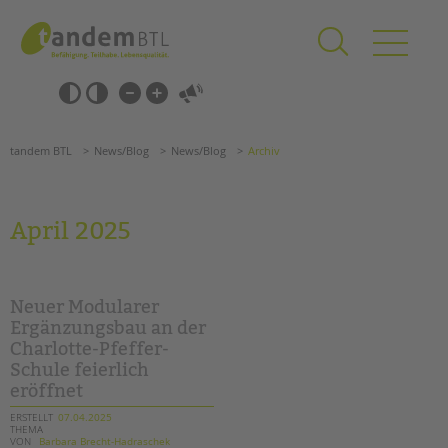
Zum
Navigation
Inhalt
überspringen
springen
Navigation
Barrierefrei-
überspringen
Einstellungen
überspringen
ANGEBOTE
tandem BTL
News/Blog
News/Blog
Archiv
KITA & FRÜHE HILFEN
SCHULE & GANZTAG
April 2025
Grundschulen
Oberschulen
Förderzentren
Neuer Modularer
Kollegs
Ergänzungsbau an der
Charlotte-Pfeffer-
EFöB
Schule feierlich
Schulbezogene Sozialarbeit
eröffnet
Tagesgruppen
ERSTELLT
07.04.2025
THEMA
HILFEN ZUR ERZIEHUNG
Suchen
VON
Barbara Brecht-Hadraschek