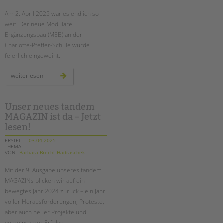
Am 2. April 2025 war es endlich so
EINGLIEDERUNGSHILFE
weit: Der neue Modulare
Ergänzungsbau (MEB) an der
BETREUTES WOHNEN
Charlotte-Pfeffer-Schule wurde
feierlich eingeweiht.
TANDEM BTL AKADEMIE
neuer
weiterlesen
Zertfikatskurse
modularer
ergänzungsbau
Seminarkalender
an
der
Seminarräume
charlotte-
Unser neues tandem
pfeffer-
MAGAZIN ist da – Jetzt
schule
feierlich
STADTTEILARBEIT
lesen!
eröffnet
ERSTELLT
03.04.2025
THEMA
PROFIL | LEITBILD
VON
Barbara Brecht-Hadraschek
Bereiche im Überblick
Mit der 9. Ausgabe unseres tandem
Kinder- und Jugendschutz
MAGAZINs blicken wir auf ein
Unsere Videos
bewegtes Jahr 2024 zurück – ein Jahr
Gesellschafter VdK
voller Herausforderungen, Proteste,
aber auch neuer Projekte und
schoolcoach BTL
gemeinsamer Erfolge.