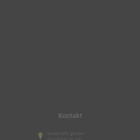
Kontakt
tandem BTL gGmbH
Potsdamer Str. 182