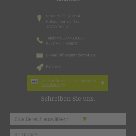
tandem BTL gGmbH
Potsdamer Str. 182
10783 Berlin
Telefon 030 443360-0
Fax 030 44 336040
E-Mail:
office@tandembtl.de
Karriere
Melden Sie sich hier für unseren
Newsletter
an.
Schreiben Sie uns.