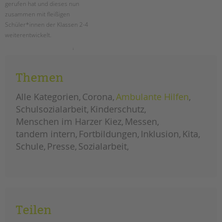
gerufen hat und dieses nun
zusammen mit fleißigen
Schüler*innen der Klassen 2-4
weiterentwickelt.
schule
weiterlesen
als
garten
Themen
Alle Kategorien
Corona
Ambulante Hilfen
Schulsozialarbeit
Kinderschutz
Menschen im Harzer Kiez
Messen
tandem intern
Fortbildungen
Inklusion
Kita
Schule
Presse
Sozialarbeit
Teilen