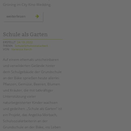
tandem international
Gröning im City Kino Wedding.
KARRIERE
präventionswochen
weiterlesen
zur
Stellenangebote
häuslichen
gewalt
tandem als Arbeitgeberin
mit
und
Schule als Garten
in
NEWS/BLOG
schulen
ERSTELLT
24.10.2022
THEMA
SchuleSchulsozialarbeit
VON
Vanessa Karch
unkuerzbar
Briefe an Kai
Auf einem ehemals unscheinbaren
und verwilderten Gelände hinter
PRESSE
dem Schulgebäude der Grundschule
an der Bäke sprießen heute allerlei
Pflanzen, Gemüse, Beeren, Blumen
Magazin
KONTAKT
und Kräuter, die mit tatkräftiger
Unterstützung vieler
Impressum
naturbegeisterter Kinder wachsen
Datenschutz
und gedeihen. „Schule als Garten“ ist
Hinweisgebersystem
ein Projekt, das Angelika Morbach,
Schulsozialarbeiterin an der
Intranet
Grundschule an der Bäke, ins Leben