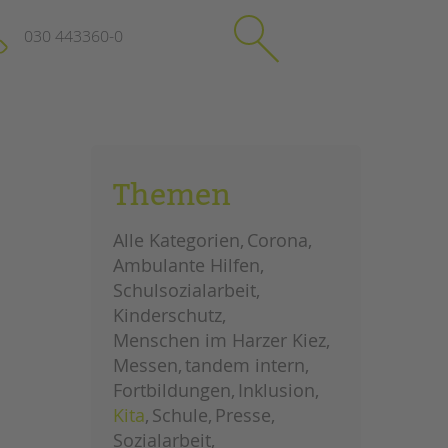
030 443360-0
schließen
KONTAKT
Themen
Suchen
e
Impressum
Alle Kategorien
Corona
itgeberin
Datenschutz
Ambulante Hilfen
Hinweisgebersystem
Schulsozialarbeit
Intranet
Kinderschutz
Menschen im Harzer Kiez
Messen
tandem intern
Fortbildungen
Inklusion
Kita
Schule
Presse
Sozialarbeit