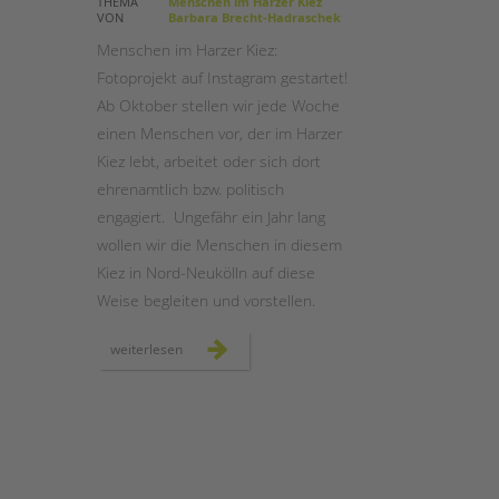
THEMA
Menschen im Harzer Kiez
VON
Barbara Brecht-Hadraschek
STADTTEILARBEIT
Menschen im Harzer Kiez:
Fotoprojekt auf Instagram gestartet!
Ab Oktober stellen wir jede Woche
einen Menschen vor, der im Harzer
Kiez lebt, arbeitet oder sich dort
ehrenamtlich bzw. politisch
engagiert. Ungefähr ein Jahr lang
wollen wir die Menschen in diesem
Kiez in Nord-Neukölln auf diese
Weise begleiten und vorstellen.
menschen
weiterlesen
im
harzer
kiez:
fotoprojekt
gestartet!