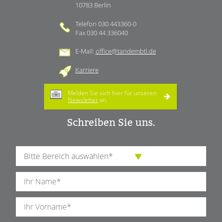
10783 Berlin
Telefon 030 443360-0
Fax 030 44 336040
E-Mail:
office@tandembtl.de
Karriere
Melden Sie sich hier für unseren
Newsletter
an.
Schreiben Sie uns.