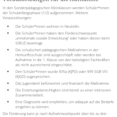
Impressum
Datenschutz
In den Sonderpädagogischen Kleinklassen werden Schüler*innen
der Schulanfangsphase (1/2) aufgenommen. Weitere
Hinweisgebersystem
Voraussetzungen:
Intranet
Die Schüler*innen wohnen in Neukölln.
Die Schüler*innen haben den Förderschwerpunkt
„emotionale-soziale Entwicklung“ oder haben diesen beim
SIBUZ beantragt.
Die schulischen pädagogischen Maßnahmen in der
Herkunftsschule sind ausgeschöpft oder werden bei
Aufnahme in die 1. Klasse von den beteiligten Fachkräften
als nicht ausreichend eingeschätzt.
Den Schüler*innen wurde §35a (KJPD) oder §99 SGB VIII
(KJGD) zugesprochen.
Das Jugendamt befürwortet und finanziert die Maßnahme.
Die Erziehungsberechtigten sind bereit zu einer intensiven
Zusammenarbeit.
Eine Diagnostik wird empfohlen, um adäquat auf die Bedarfe
eingehen zu können.
Die Förderung kann je nach Aufnahmezeitpunkt über bis zu drei