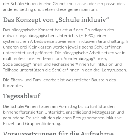
der Schüler*innen in eine Grundschulklasse oder ein passendes
Gesellschafter VdK
anderes Setting und setzen diese gemeinsam um.
schoolcoach BTL
Das Konzept von „Schule inklusiv“
tandem international
Das pädagogische Konzept basiert auf den Grundlagen des
KARRIERE
entwicklungspädagogischen Unterrichts (ETEP©), einer
systemischen Arbeitsweise sowie einer inklusiven Grundhaltung. In
unseren drei Kleinklassen werden jeweils sechs Schüler*innen
Stellenangebote
unterrichtet und gefördert. Die pädagogische Arbeit setzen wir in
tandem als Arbeitgeberin
multiprofessionellen Teams um: Sonderpädagog*innen,
Sozialpädagog*innen und Facherzieher*innen für Inklusion und
NEWS/BLOG
Teilhabe unterstützen die Schüler*innen in den drei Lerngruppen.
Die Eltern- und Familienarbeit ist wesentlicher Baustein des
unkuerzbar
Konzeptes
Briefe an Kai
Tagesablauf
PRESSE
Die Schüler*innen haben am Vormittag bis zu fünf Stunden
Magazin
binnendifferenzierten Unterricht, anschließend Mittagessen und
KONTAKT
gebundene Freizeit mit den gleichen Bezugspersonen inklusive
Einzel- und Gruppenförderung.
Voraussetzungen für die Aufnahme