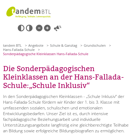
Zum
Navigation
Inhalt
überspringen
springen
Navigation
Barrierefrei-
überspringen
Einstellungen
überspringen
ANGEBOTE
tandem BTL
Angebote
Schule & Ganztag
Grundschulen
Hans-Fallada-Schule
Sonderpädagogische Kleinklassen Hans-Fallada-Schule
KITA & FRÜHE HILFEN
Die Sonderpädagogischen
SCHULE & GANZTAG
Kleinklassen an der Hans-Fallada-
Schule:„Schule Inklusiv“
Grundschulen
Oberschulen
In den Sonderpädagogischen Kleinklassen - „Schule Inklusiv“ der
Förderzentren
Hans-Fallada-Schule fördern wir Kinder der 1. bis 3. Klasse mit
Kollegs
umfassenden sozialen, schulischen und emotionalen
Entwicklungsbedarfen. Unser Ziel ist es, durch intensive
EFöB
fachpädagogische Beziehungsarbeit und individuelle
Suchen
Schulbezogene Sozialarbeit
Unterstützungsangebote langfristig eine gleichberechtigte Teilhabe
Tagesgruppen
an Bildung sowie erfolgreiche Bildungsbiografien zu ermöglichen.