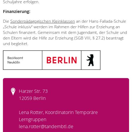
Schuljahre erfolgen.
Finanzierung:
Die
Sonderpädagogischen Kleinklassen
an der Hans-Fallada-Schule
„Schule inklusiv“ werden im Rahmen der Hilfen zur Erziehung an
Schulen finanziert. Gemeinsam mit dem Jugendamt, der Schule und
den Eltern wird die Hilfe zur Erziehung (SGB VIII, § 27.2) beantragt
und begleitet.
Harzer Str. 73
12059 Berlin
Lena Rotter, Koordinatorin Temporäre
Lerngruppen
lena.rotter@tandembtl.de