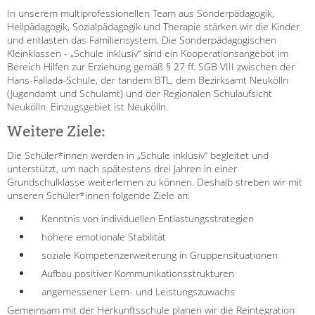
HILFEN ZUR ERZIEHUNG
In unserem multiprofessionellen Team aus Sonderpädagogik,
Heilpädagogik, Sozialpädagogik und Therapie stärken wir die Kinder
und entlasten das Familiensystem. Die Sonderpädagogischen
EINGLIEDERUNGSHILFE
Kleinklassen - „Schule inklusiv“ sind ein Kooperationsangebot im
Bereich Hilfen zur Erziehung gemäß § 27 ff. SGB VIII zwischen der
BETREUTES WOHNEN
Hans-Fallada-Schule, der tandem BTL, dem Bezirksamt Neukölln
(Jugendamt und Schulamt) und der Regionalen Schulaufsicht
Neukölln. Einzugsgebiet ist Neukölln.
TANDEM BTL AKADEMIE
Weitere Ziele:
Zertfikatskurse
Seminarkalender
Die Schüler*innen werden in „Schule inklusiv“ begleitet und
unterstützt, um nach spätestens drei Jahren in einer
Seminarräume
Grundschulklasse weiterlernen zu können. Deshalb streben wir mit
unseren Schüler*innen folgende Ziele an:
STADTTEILARBEIT
Kenntnis von individuellen Entlastungsstrategien
PROFIL | LEITBILD
höhere emotionale Stabilität
soziale Kompetenzerweiterung in Gruppensituationen
Aufbau positiver Kommunikationsstrukturen
Bereiche im Überblick
angemessener Lern- und Leistungszuwachs
Kinder- und Jugendschutz
Gemeinsam mit der Herkunftsschule planen wir die Reintegration
Unsere Videos